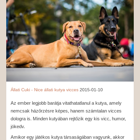
MÉDIAAJÁNLAT
KAPCSOLAT
Állati
Cuki - Nice
állati
kutya
vicces
2015-01-10
Az ember legjobb barátja vitathatatlanul a kutya, amely
nemcsak házőrzésre képes, hanem számtalan vicces
dologra is. Minden kutyában rejtőzik egy kis vicc, humor,
jókedv.
Amikor egy játékos kutya társaságában vagyunk, akkor