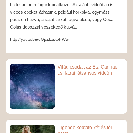
biztosan nem fogunk unatkozni. Az alábbi videóban is
vicces ebeket láthatunk, például horkolva, egymást
pórázon húzva, a saját farkát rágva eleső, vagy Coca-
Colás dobozzal veszekedő kutyát.
http://youtu.be/dGpZEuXoFWw
Világ csodái: az Éta Carinae
csillagai látványos videón
Elgondolkodtató két és fél