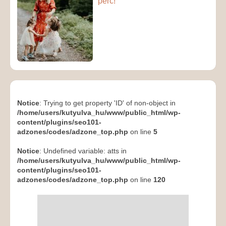
perc!
Notice
: Trying to get property 'ID' of non-object in
/home/users/kutyulva_hu/www/public_html/wp-
content/plugins/seo101-
adzones/codes/adzone_top.php
on line
5
Notice
: Undefined variable: atts in
/home/users/kutyulva_hu/www/public_html/wp-
content/plugins/seo101-
adzones/codes/adzone_top.php
on line
120