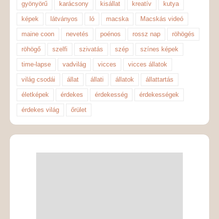
gyönyörű
karácsony
kisállat
kreatív
kutya
képek
látványos
ló
macska
Macskás videó
maine coon
nevetés
poénos
rossz nap
röhögés
röhögő
szelfi
szivatás
szép
színes képek
time-lapse
vadvilág
vicces
vicces állatok
világ csodái
állat
állati
állatok
állattartás
életképek
érdekes
érdekesség
érdekességek
érdekes világ
őrület