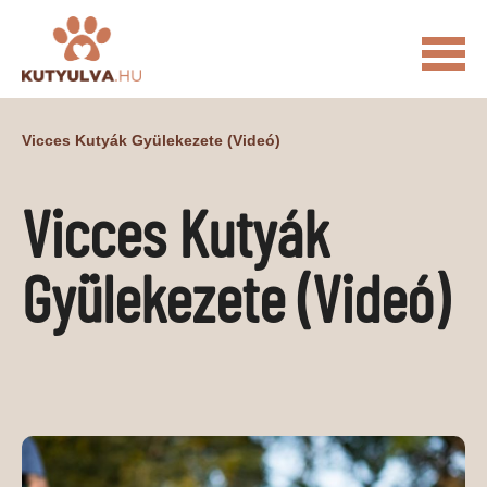
FŐOLDAL
Vicces Kutyák Gyülekezete (videó)
MACSKÁS VIDEÓK
Vicces Kutyák
KUTYULVA – HÍREK
CUKI
ÉLETKÉPEK
NÖVÉNYEK
Gyülekezete (videó)
ÁLLATI
ÁLLATI ELEDELEK
ÁLLATI FELSZERELÉSEK
ÁLLATI SZOLGÁLTATÁSOK
PR CIKKEK