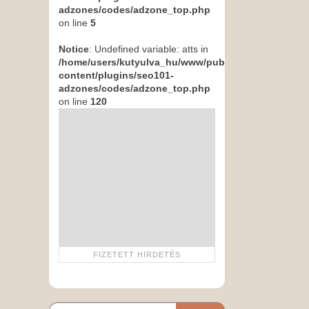
adzones/codes/adzone_top.php
on line
5
Notice
: Undefined variable: atts in
/home/users/kutyulva_hu/www/public_html/wp-
content/plugins/seo101-
adzones/codes/adzone_top.php
on line
120