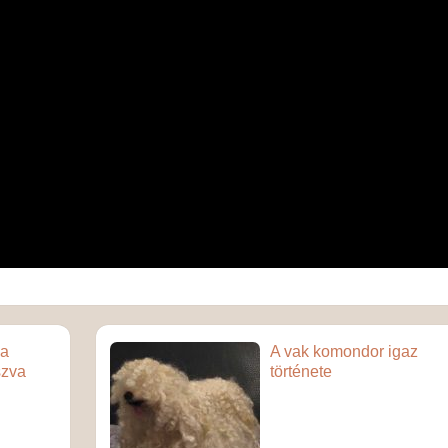
ca
A vak komondor igaz
szva
története