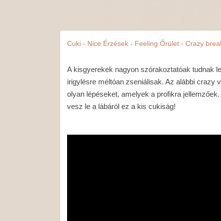
Cuki - Nice
Érzések - Feeling
Őrület - Crazy
brea
A kisgyerekek nagyon szórakoztatóak tudnak le
irigylésre méltóan zseniálisak. Az alábbi crazy 
olyan lépéseket, amelyek a profikra jellemzőek.
vesz le a lábáról ez a kis cukiság!