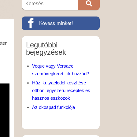
Kövess minket!
eten
Legutóbbi
bejegyzések
Voque vagy Versace
szemüvegkeret illik hozzád?
Házi kutyaeledel készítése
otthon: egyszerű receptek és
hasznos eszközök
Az okospad funkciója