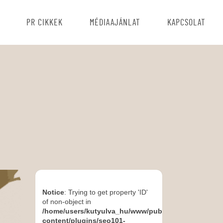
PR CIKKEK
MÉDIAAJÁNLAT
KAPCSOLAT
Notice
: Trying to get property 'ID'
of non-object in
/home/users/kutyulva_hu/www/public_html/wp-
content/plugins/seo101-