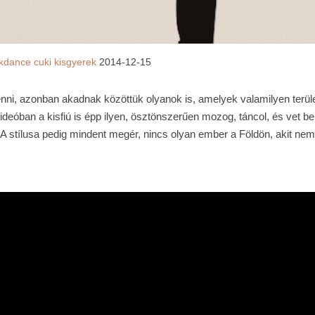
kdance
cuki
kisgyerek
2014-12-15
nni, azonban akadnak közöttük olyanok is, amelyek valamilyen terül
videóban a kisfiú is épp ilyen, ösztönszerűen mozog, táncol, és vet be
 A stílusa pedig mindent megér, nincs olyan ember a Földön, akit nem