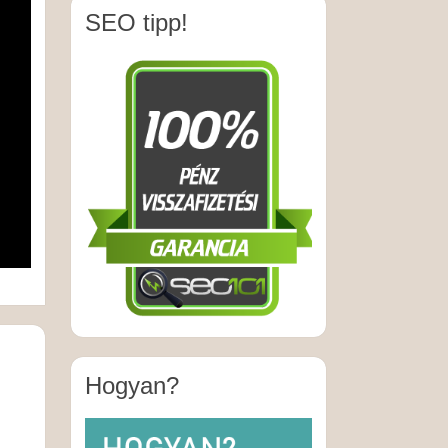
SEO tipp!
Hogyan?