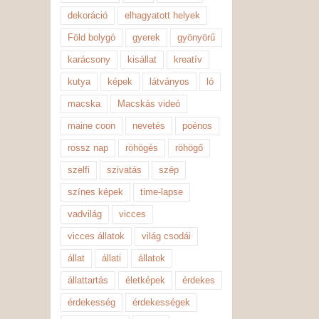
dekoráció
elhagyatott helyek
Föld bolygó
gyerek
gyönyörű
karácsony
kisállat
kreatív
kutya
képek
látványos
ló
macska
Macskás videó
maine coon
nevetés
poénos
rossz nap
röhögés
röhögő
szelfi
szivatás
szép
színes képek
time-lapse
vadvilág
vicces
vicces állatok
világ csodái
állat
állati
állatok
állattartás
életképek
érdekes
érdekesség
érdekességek