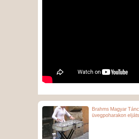
Brahms Magyar Tán
üvegpoharakon elját