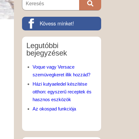
Kövess minket!
Legutóbbi
bejegyzések
Voque vagy Versace
szemüvegkeret illik hozzád?
Házi kutyaeledel készítése
otthon: egyszerű receptek és
hasznos eszközök
Az okospad funkciója