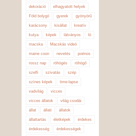
dekoráció
elhagyatott helyek
Föld bolygó
gyerek
gyönyörű
karácsony
kisállat
kreatív
kutya
képek
látványos
ló
macska
Macskás videó
maine coon
nevetés
poénos
rossz nap
röhögés
röhögő
szelfi
szivatás
szép
színes képek
time-lapse
vadvilág
vicces
vicces állatok
világ csodái
állat
állati
állatok
állattartás
életképek
érdekes
érdekesség
érdekességek