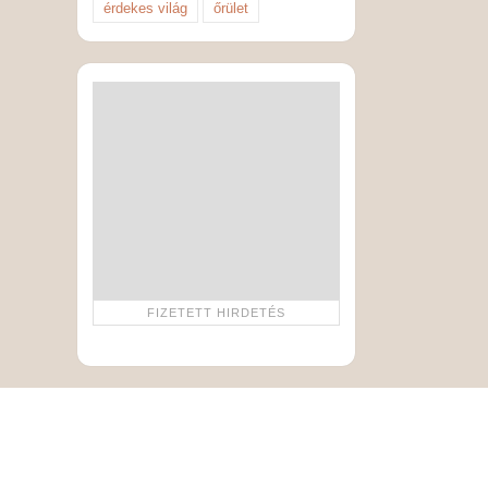
érdekes világ
őrület