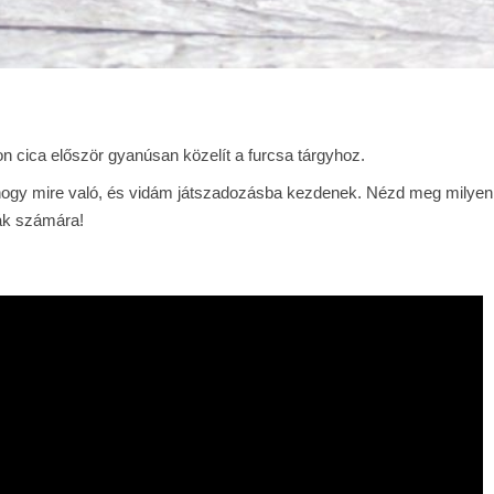
on cica először gyanúsan közelít a furcsa tárgyhoz.
 hogy mire való, és vidám játszadozásba kezdenek. Nézd meg milyen
cák számára!