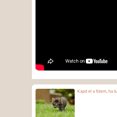
Kapd el a fülem, ha t