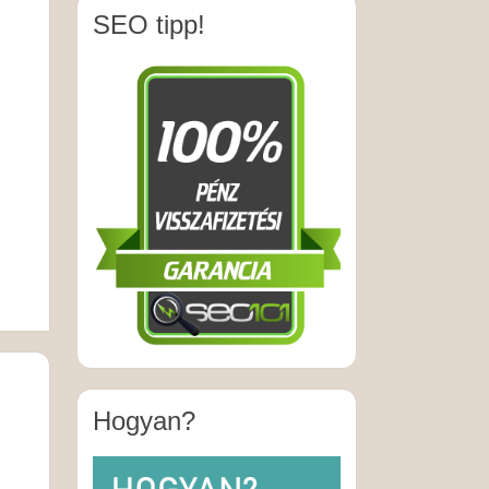
SEO tipp!
Hogyan?