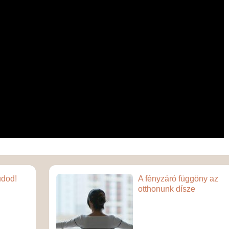
udod!
A fényzáró függöny az
otthonunk dísze