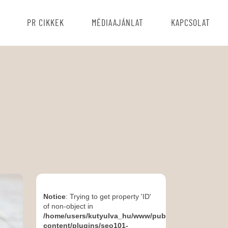
PR CIKKEK
MÉDIAAJÁNLAT
KAPCSOLAT
Notice
: Trying to get property 'ID'
of non-object in
/home/users/kutyulva_hu/www/public_html/wp-
content/plugins/seo101-