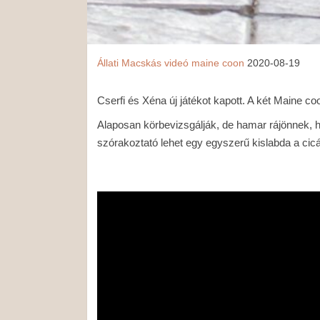
Állati
Macskás videó
maine coon
2020-08-19
Cserfi és Xéna új játékot kapott. A két Maine co
Alaposan körbevizsgálják, de hamar rájönnek,
szórakoztató lehet egy egyszerű kislabda a ci