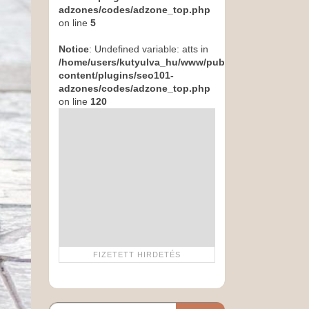
adzones/codes/adzone_top.php
on line
5
Notice
: Undefined variable: atts in
/home/users/kutyulva_hu/www/public_html/wp-
content/plugins/seo101-
adzones/codes/adzone_top.php
on line
120