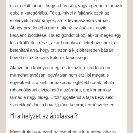
szem előtt tartani, hogy a hörcsög, vagy egér nem tartozik
ebbe a kategóriába. Főleg, mivel a fajtának ezek az
élőlények zsákmányok, amik levadászásra várnak.
Ahogy arra fentebb már utaltunk az ásás az egyik
kedvenc időtöltése. Ha ez gondot okoz, akkor megéri egy
kis elkülönített részt, akár homokozót létrehozni neki, és
betanítani arra, hogy ott, azon a kijelölt terepen bátran
bevetheti az összes kotorék képességét.
Alapvetően könnyen meg- és felfázik, ezért kint nem
maradhat tartósan, egyáltalán nem érzi jól magát, s
egyébként is a kinti tartózkodás legfeljebb csak fel-alá
rohangálással elviselhető a számára, amikor amúgy
támad a nagy hideg. Ettől függetlenül a fajta képviselői
szeretik például a havat, pláne kotorni, természetesen.
Mi a helyzet az ápolással?
Mivel drótszőrű, ezért az esetében a trimmelés játszik.