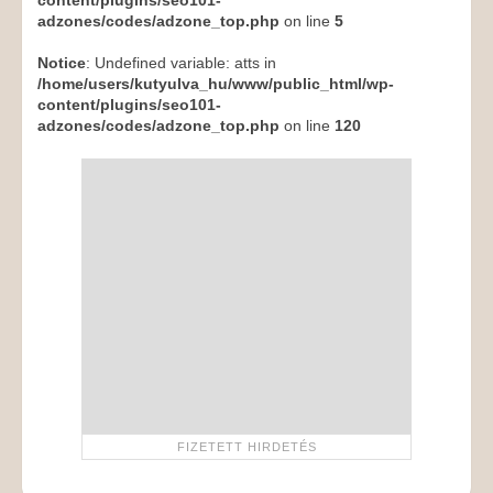
content/plugins/seo101-
adzones/codes/adzone_top.php
on line
5
Notice
: Undefined variable: atts in
/home/users/kutyulva_hu/www/public_html/wp-
content/plugins/seo101-
adzones/codes/adzone_top.php
on line
120