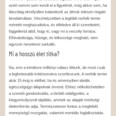
ezért semmi sem kerüli el a figyelmét, még akkor sem, ha
látszólag elmélyülten kalandozik az álmok édesen ringató
birodalmában. Vészhelyzetben a legtöbb norfolk terrier
méretét meghazudtolva, és elfeledve áll ki szeretteiért,
függetlenül attól, hogy ki, vagy mi a veszély forrása.
Elhivatottsága, hűsége, és lelkessége megható, nem
egyszer nevetésre sarkalló.
Mi a hosszú élet titka?
Na, erre a kérdésre milliónyi válasz létezik, de most csak
a legfontosabb kritériumokra szorítkozunk. A norfolk terrier
akár 15 évig is elélhet, ha és amennyiben ideális
egészségügyi állapotnak örvend. Ehhez nélkülözhetetlen
a szerető gondoskodás, a törődő odafigyelés, a
kiegyensúlyozott táplálás, aminek az alapját minőségi
élelemforrás adja. Természetesen fontos a megfelelő
mennyiségű mozgatás, valamint mentális foglalkoztatás.