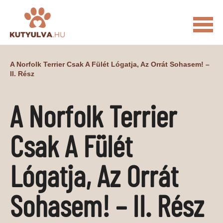
FŐOLDAL
A Norfolk Terrier Csak A Fülét Lógatja, Az Orrát Sohasem! –
II. Rész
MACSKÁS VIDEÓK
KUTYULVA – HÍREK
A Norfolk Terrier
CUKI
ÉLETKÉPEK
NÖVÉNYEK
Csak A Fülét
ÁLLATI
ÁLLATI ELEDELEK
ÁLLATI FELSZERELÉSEK
Lógatja, Az Orrát
ÁLLATI SZOLGÁLTATÁSOK
Sohasem! – II. Rész
PR CIKKEK