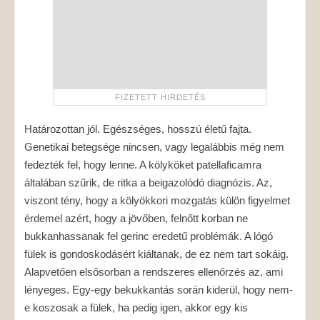
Határozottan jól. Egészséges, hosszú életű fajta.
Genetikai betegsége nincsen, vagy legalábbis még nem
fedezték fel, hogy lenne. A kölyköket patellaficamra
általában szűrik, de ritka a beigazolódó diagnózis. Az,
viszont tény, hogy a kölyökkori mozgatás külön figyelmet
érdemel azért, hogy a jövőben, felnőtt korban ne
bukkanhassanak fel gerinc eredetű problémák. A lógó
fülek is gondoskodásért kiáltanak, de ez nem tart sokáig.
Alapvetően elsősorban a rendszeres ellenőrzés az, ami
lényeges. Egy-egy bekukkantás során kiderül, hogy nem-
e koszosak a fülek, ha pedig igen, akkor egy kis