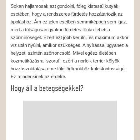
Sokan hajlamosak azt gondolni, főleg kistestű kutyák
esetében, hogy a rendszeres fürdetés hozzátartozik az
ápoláshoz. Ám ez jelen esetben semmiképpen sem igaz,
mert a túlságosan gyakori fürdetés tönkreteheti a
szőrminőséget. Ezért ezt jobb kerülni, és maximum akkor
víz után nyúlni, amikor szükséges. A nyírással ugyanez a
helyzet, szintén szőrroncsoló. Mivel egész életében
kozmetikázásra “szorul”, ezért a norfolk terrier kölyök
hozzászoktatása eme földi örömökhöz kulcsfontosságú.
Ez mindenkinek az érdeke.
Hogy áll a betegségekkel?