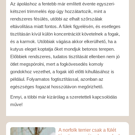
Az ápoláshoz a fentebb már említett évente egyszeri-
kétszeri trimmelés épp úgy hozzátartozik, mint a
rendszeres fésülés, utóbbi az elhalt szőrszálak
eltávolítása miatt fontos. A fülek figyelésén, és esetleges
tisztításán kívül külön koncentrációt követelnek a fogak,
és a karmok. Utóbbiak vágása akkor elkerülhető, ha a
kutyus eleget koptatja őket mondjuk betonos terepen.
Előbbiek rendszeres, tudatos tisztítását ellenben nem jó
ötlet megspórolni, mert a fogkövesedés komoly
gondokhoz vezethet, a fogak idő előtti kihullásához is
például. Folyamatos fogtisztítással, azonban az
egészséges fogazat hosszútávon megőrizhető.
Ennyi, a többi már kizárólag a szeretetteli kapcsolódás
műve!
A norfolk terrier csak a fülét