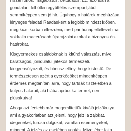
hiszen okos, magabiztos, céltudatos. Ez, azonban a
gondtalan, felhőtlen együttélés szempontjából
semmiképpen sem jó hír. Úgyhogy a határok meghúzása
lényeges feladat! Ráadásként a legjobb mindezt időben,
még kicsi korban elkezdeni, mert pár hónap elteltével már
sokkalta macerásabb újrarajzolni azokat a bizonyos én-
határokat.
Kisgyermekes családoknak is kitűnő választás, mivel
barátságos, jóindulatú, játékos természetű,
kiegyensúlyozott, és bónusz előny, hogy kistestű. De
természetesen azért a gyerkőcöket mindenképpen
érdemes megtanítani arra, hogy tartsák tiszteletben a
kutyus határait, aki hiába aprócska termet, nem
plüsskutya!
Ahogy azt fentebb már megemlítettük kiváló jelzőkutya,
ami a gyakorlatban azt jelenti, hogy jelzi a zajokat,
idegeneket, furcsa dolgokat, váratlan eseményeket,
mindent. A jelzés az esetében ugatás. Mivel éber fajta