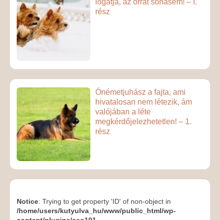
lógatja, az orrát sohasem! – I.
rész
Ónémetjuhász a fajta, ami
hivatalosan nem létezik, ám
valójában a léte
megkérdőjelezhetetlen! – 1.
rész
Notice
: Trying to get property 'ID' of non-object in
/home/users/kutyulva_hu/www/public_html/wp-