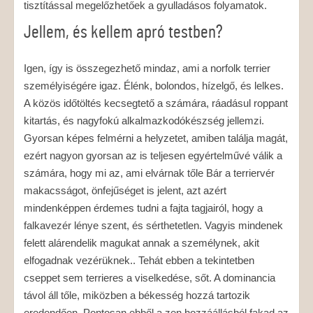
tisztítással megelőzhetőek a gyulladásos folyamatok.
Jellem, és kellem apró testben?
Igen, így is összegezhető mindaz, ami a norfolk terrier
személyiségére igaz. Élénk, bolondos, hízelgő, és lelkes.
A közös időtöltés kecsegtető a számára, ráadásul roppant
kitartás, és nagyfokú alkalmazkodókészség jellemzi.
Gyorsan képes felmérni a helyzetet, amiben találja magát,
ezért nagyon gyorsan az is teljesen egyértelművé válik a
számára, hogy mi az, ami elvárnak tőle Bár a terriervér
makacsságot, önfejűséget is jelent, azt azért
mindenképpen érdemes tudni a fajta tagjairól, hogy a
falkavezér lénye szent, és sérthetetlen. Vagyis mindenek
felett alárendelik magukat annak a személynek, akit
elfogadnak vezérüknek.. Tehát ebben a tekintetben
cseppet sem terrieres a viselkedése, sőt. A dominancia
távol áll tőle, miközben a békesség hozzá tartozik
eredendően. Pontosan ebből a zen hozzáállásból fakad az