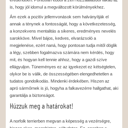
is, hogy jól idomul a megváltozott körülményekhez.
Ám ezek a pozitív jellemvonások sem halványítják el
annak a ténynek a fontosságát, hogy a következetesség,
a konzekvens mentalitás a sikeres, eredményes nevelés
sarokköve. Mivel bájos, kedves, elvarázsoló a
megjelenése, ezért naná, hogy pontosan tudja mitől döglik
a légy, szebben fogalmazva számára nem kérdés, hogy
mit, és hogyan kell tennie ahhoz, hogy a gazdi szíve
ellágyuljon. Tüneményes ez az igyekezet ez kétségtelen,
olykor be is válik, de összességében elengedhetetlen a
tudatos gondolkodás. Mindenki érdekében. Hiszen az
apró sármőrnek is jó, hogyha a falkavezérre hallgathat, aki
garantálja a biztonságot.
Húzzuk meg a határokat!
A norfolk terrierben megvan a képesség a vezérségre,