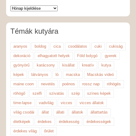
Témák kutyára
aranyos
boldog
cica
csodálatos
cuki
cukiság
dekoráció
elhagyatott helyek
Föld bolygó
gyerek
gyönyörű
karácsony
kisállat
kreatív
kutya
képek
látványos
ló
macska
Macskás videó
maine coon
nevetés
poénos
rossz nap
röhögés
röhögő
szelfi
szivatás
szép
színes képek
time-lapse
vadvilág
vicces
vicces állatok
világ csodái
állat
állati
állatok
állattartás
életképek
érdekes
érdekesség
érdekességek
érdekes világ
őrület