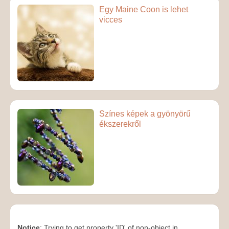
Egy Maine Coon is lehet
vicces
Színes képek a gyönyörű
ékszerekről
Notice
: Trying to get property 'ID' of non-object in