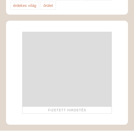
érdekes világ
őrület