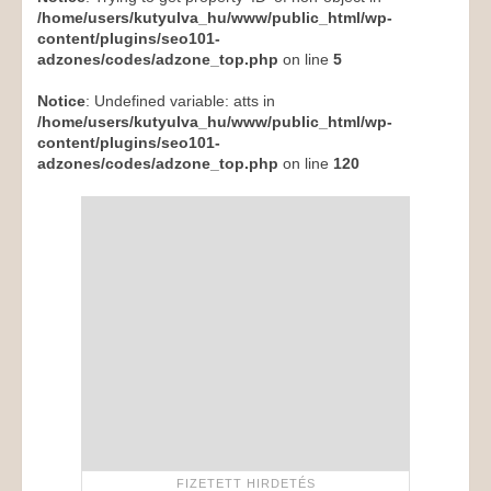
/home/users/kutyulva_hu/www/public_html/wp-
content/plugins/seo101-
adzones/codes/adzone_top.php
on line
5
Notice
: Undefined variable: atts in
/home/users/kutyulva_hu/www/public_html/wp-
content/plugins/seo101-
adzones/codes/adzone_top.php
on line
120