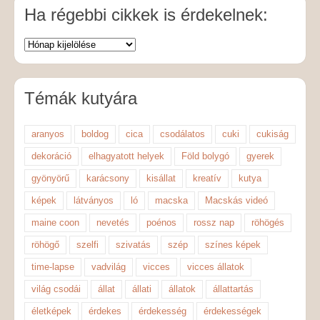
Ha régebbi cikkek is érdekelnek:
Témák kutyára
aranyos
boldog
cica
csodálatos
cuki
cukiság
dekoráció
elhagyatott helyek
Föld bolygó
gyerek
gyönyörű
karácsony
kisállat
kreatív
kutya
képek
látványos
ló
macska
Macskás videó
maine coon
nevetés
poénos
rossz nap
röhögés
röhögő
szelfi
szivatás
szép
színes képek
time-lapse
vadvilág
vicces
vicces állatok
világ csodái
állat
állati
állatok
állattartás
életképek
érdekes
érdekesség
érdekességek