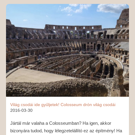
MÉDIAAJÁNLAT
KAPCSOLAT
Világ csodái ide gyűljetek!
Colosseum
drón
világ csodái
2016-03-30
Jártál már valaha a Colosseumban? Ha igen, akkor
bizonyára tudod, hogy lélegzetelállító ez az építmény! Ha