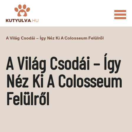
FŐOLDAL
A Világ Csodái – Így Néz Ki A Colosseum Felülről
MACSKÁS VIDEÓK
A Világ Csodái – Így
KUTYULVA – HÍREK
CUKI
ÉLETKÉPEK
NÖVÉNYEK
Néz Ki A Colosseum
ÁLLATI
Felülről
ÁLLATI ELEDELEK
ÁLLATI FELSZERELÉSEK
ÁLLATI SZOLGÁLTATÁSOK
PR CIKKEK