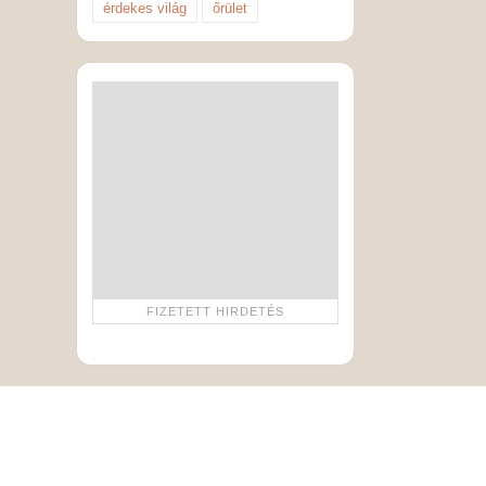
érdekes világ
őrület