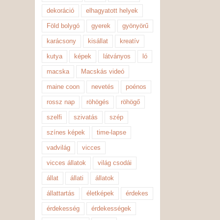
dekoráció
elhagyatott helyek
Föld bolygó
gyerek
gyönyörű
karácsony
kisállat
kreatív
kutya
képek
látványos
ló
macska
Macskás videó
maine coon
nevetés
poénos
rossz nap
röhögés
röhögő
szelfi
szivatás
szép
színes képek
time-lapse
vadvilág
vicces
vicces állatok
világ csodái
állat
állati
állatok
állattartás
életképek
érdekes
érdekesség
érdekességek