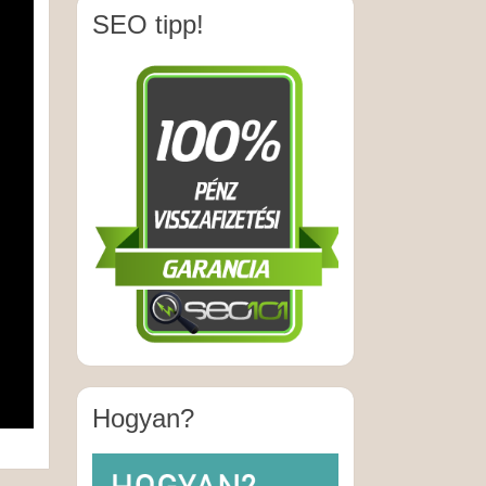
SEO tipp!
Hogyan?