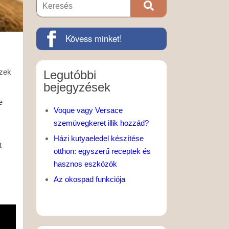
Kövess minket!
ezek
Legutóbbi
bejegyzések
e
Voque vagy Versace
szemüvegkeret illik hozzád?
Házi kutyaeledel készítése
t
otthon: egyszerű receptek és
hasznos eszközök
Az okospad funkciója