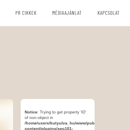
PR CIKKEK
MÉDIAAJÁNLAT
KAPCSOLAT
Notice
: Trying to get property 'ID'
of non-object in
/home/users/kutyulva_hu/www/public_html/wp-
content/plugins/seo101-