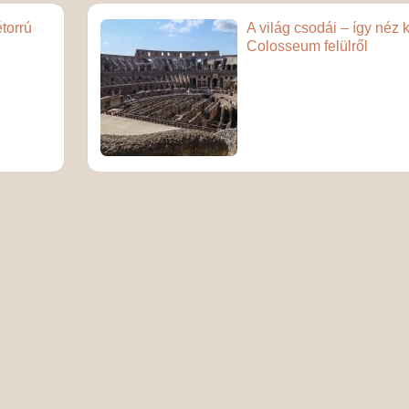
étorrú
A világ csodái – így néz k
Colosseum felülről