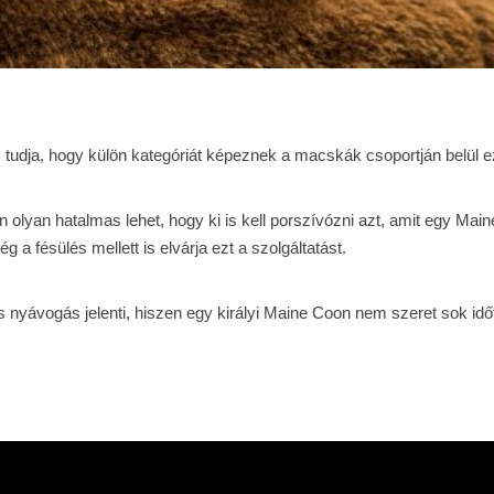
az tudja, hogy külön kategóriát képeznek a macskák csoportján belül 
olyan hatalmas lehet, hogy ki is kell porszívózni azt, amit egy Main
g a fésülés mellett is elvárja ezt a szolgáltatást.
es nyávogás jelenti, hiszen egy királyi Maine Coon nem szeret sok idő