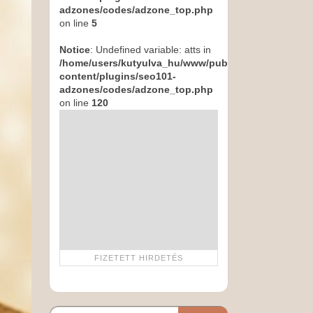
adzones/codes/adzone_top.php
on line
5
Notice
: Undefined variable: atts in
/home/users/kutyulva_hu/www/public_html/wp-
content/plugins/seo101-
adzones/codes/adzone_top.php
on line
120