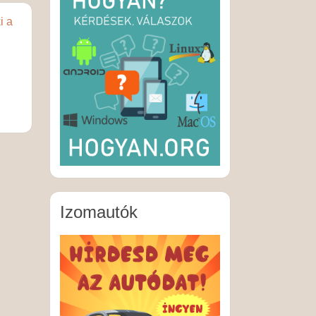
i a
Izomautók