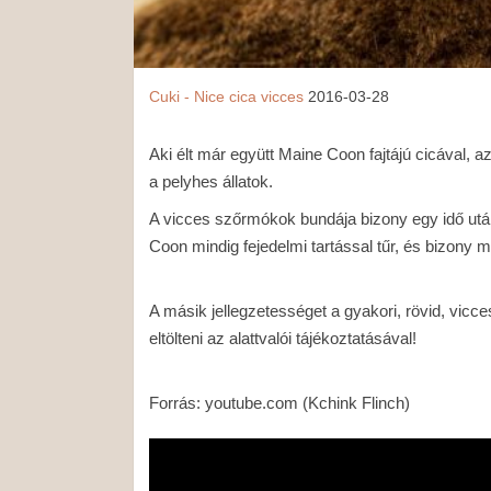
Cuki - Nice
cica
vicces
2016-03-28
Aki élt már együtt Maine Coon fajtájú cicával, 
a pelyhes állatok.
A vicces szőrmókok bundája bizony egy idő után 
Coon mindig fejedelmi tartással tűr, és bizony mé
A másik jellegzetességet a gyakori, rövid, vicc
eltölteni az alattvalói tájékoztatásával!
Forrás: youtube.com (Kchink Flinch)