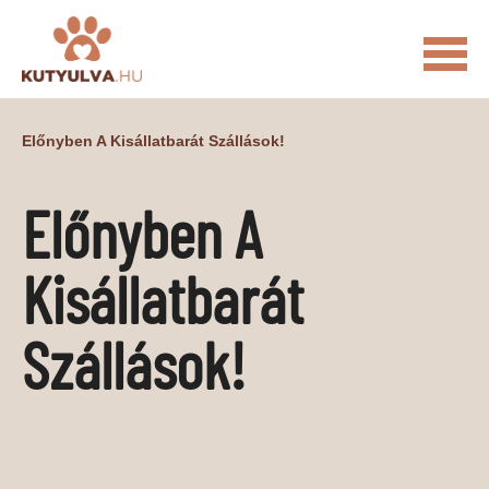
FŐOLDAL
Előnyben A Kisállatbarát Szállások!
MACSKÁS VIDEÓK
Előnyben A
KUTYULVA – HÍREK
CUKI
ÉLETKÉPEK
NÖVÉNYEK
Kisállatbarát
ÁLLATI
Szállások!
ÁLLATI ELEDELEK
ÁLLATI FELSZERELÉSEK
ÁLLATI SZOLGÁLTATÁSOK
PR CIKKEK