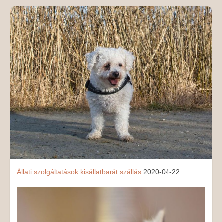
MÉDIAAJÁNLAT
KAPCSOLAT
Állati szolgáltatások
kisállatbarát szállás
2020-04-22