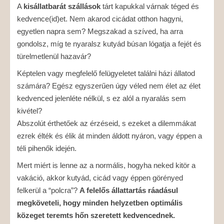
A
kisállatbarát szállások
tárt kapukkal várnak téged és
kedvence(id)et. Nem akarod cicádat otthon hagyni,
egyetlen napra sem? Megszakad a szíved, ha arra
gondolsz, míg te nyaralsz kutyád búsan lógatja a fejét és
türelmetlenül hazavár?
Képtelen vagy megfelelő felügyeletet találni házi állatod
számára? Egész egyszerűen úgy véled nem élet az élet
kedvenced jelenléte nélkül, s ez alól a nyaralás sem
kivétel?
Abszolút érthetőek az érzéseid, s ezeket a dilemmákat
ezrek élték és élik át minden áldott nyáron, vagy éppen a
téli pihenők idején.
Mert miért is lenne az a normális, hogyha neked kitör a
vakáció, akkor kutyád, cicád vagy éppen görényed
felkerül a “polcra”?
A felelős állattartás ráadásul
megköveteli, hogy minden helyzetben optimális
közeget teremts hőn szeretett kedvencednek.