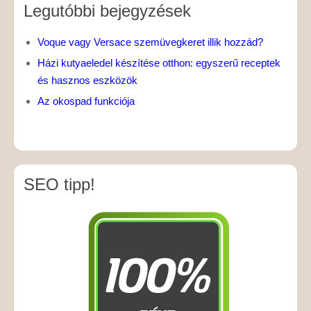
Legutóbbi bejegyzések
Voque vagy Versace szemüvegkeret illik hozzád?
Házi kutyaeledel készítése otthon: egyszerű receptek
és hasznos eszközök
Az okospad funkciója
SEO tipp!