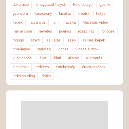
dekoráció
elhagyatott helyek
Föld bolygó
gyerek
gyönyörű
karácsony
kisállat
kreatív
kutya
képek
látványos
ló
macska
Macskás videó
maine coon
nevetés
poénos
rossz nap
röhögés
röhögő
szelfi
szivatás
szép
színes képek
time-lapse
vadvilág
vicces
vicces állatok
világ csodái
állat
állati
állatok
állattartás
életképek
érdekes
érdekesség
érdekességek
érdekes világ
őrület