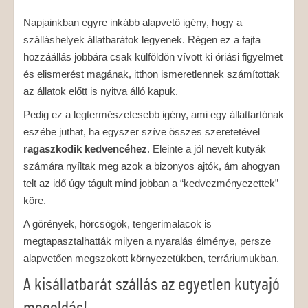
Napjainkban egyre inkább alapvető igény, hogy a
szálláshelyek állatbarátok legyenek. Régen ez a fajta
hozzáállás jobbára csak külföldön vívott ki óriási figyelmet
és elismerést magának, itthon ismeretlennek számítottak
az állatok előtt is nyitva álló kapuk.
Pedig ez a legtermészetesebb igény, ami egy állattartónak
eszébe juthat, ha egyszer szíve összes szeretetével
ragaszkodik kedvencéhez
. Eleinte a jól nevelt kutyák
számára nyíltak meg azok a bizonyos ajtók, ám ahogyan
telt az idő úgy tágult mind jobban a “kedvezményezettek”
köre.
A görények, hörcsögök, tengerimalacok is
megtapasztalhatták milyen a nyaralás élménye, persze
alapvetően megszokott környezetükben, terráriumukban.
A kisállatbarát szállás az egyetlen kutyajó
megoldás!