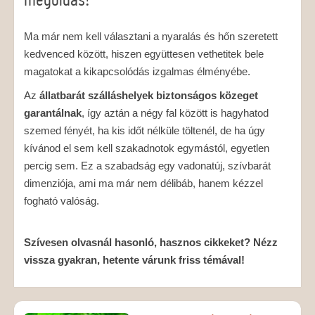
Ma már nem kell választani a nyaralás és hőn szeretett
kedvenced között, hiszen együttesen vethetitek bele
magatokat a kikapcsolódás izgalmas élményébe.
Az
állatbarát szálláshelyek biztonságos közeget
garantálnak
, így aztán a négy fal között is hagyhatod
szemed fényét, ha kis időt nélküle töltenél, de ha úgy
kívánod el sem kell szakadnotok egymástól, egyetlen
percig sem. Ez a szabadság egy vadonatúj, szívbarát
dimenziója, ami ma már nem délibáb, hanem kézzel
fogható valóság.
Szívesen olvasnál hasonló, hasznos cikkeket? Nézz
vissza gyakran, hetente várunk friss témával!