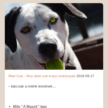
MÉDIAAJÁNLAT
KAPCSOLAT
Állati
Cuki - Nice
állati
cuki
kutya
sztárkutyák
2018-09-17
– bárcsak a miénk lennének…
Milo “A Maszk”-ban