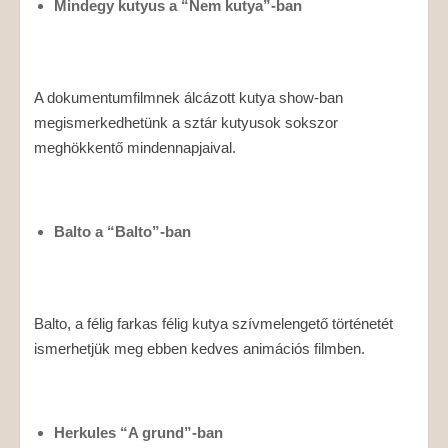
Mindegy kutyus a “Nem kutya”-ban
A dokumentumfilmnek álcázott kutya show-ban
megismerkedhetünk a sztár kutyusok sokszor
meghökkentő mindennapjaival.
Balto a “Balto”-ban
Balto, a félig farkas félig kutya szívmelengető történetét
ismerhetjük meg ebben kedves animációs filmben.
Herkules “A grund”-ban