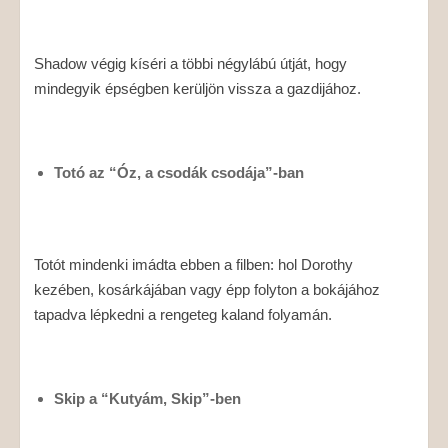
Shadow végig kíséri a többi négylábú útját, hogy
mindegyik épségben kerüljön vissza a gazdijához.
Totó az “Óz, a csodák csodája”-ban
Totót mindenki imádta ebben a filben: hol Dorothy
kezében, kosárkájában vagy épp folyton a bokájához
tapadva lépkedni a rengeteg kaland folyamán.
Skip a “Kutyám, Skip”-ben