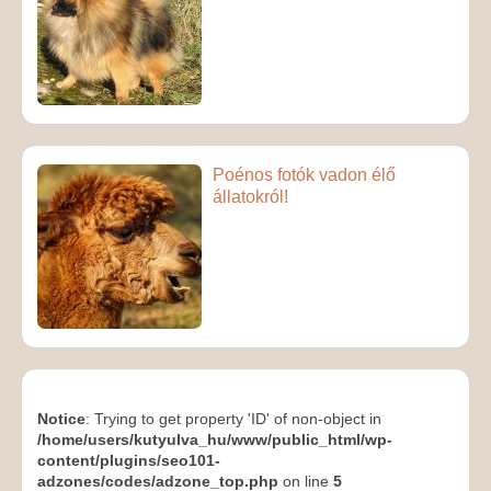
Poénos fotók vadon élő
állatokról!
Notice
: Trying to get property 'ID' of non-object in
/home/users/kutyulva_hu/www/public_html/wp-
content/plugins/seo101-
adzones/codes/adzone_top.php
on line
5