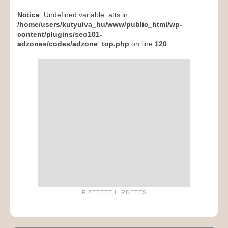
Notice
: Undefined variable: atts in
/home/users/kutyulva_hu/www/public_html/wp-
content/plugins/seo101-
adzones/codes/adzone_top.php
on line
120