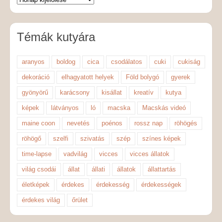
Témák kutyára
aranyos
boldog
cica
csodálatos
cuki
cukiság
dekoráció
elhagyatott helyek
Föld bolygó
gyerek
gyönyörű
karácsony
kisállat
kreatív
kutya
képek
látványos
ló
macska
Macskás videó
maine coon
nevetés
poénos
rossz nap
röhögés
röhögő
szelfi
szivatás
szép
színes képek
time-lapse
vadvilág
vicces
vicces állatok
világ csodái
állat
állati
állatok
állattartás
életképek
érdekes
érdekesség
érdekességek
érdekes világ
őrület