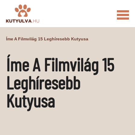
FŐOLDAL
Íme A Filmvilág 15 Leghíresebb Kutyusa
MACSKÁS VIDEÓK
Íme A Filmvilág 15
KUTYULVA – HÍREK
CUKI
ÉLETKÉPEK
NÖVÉNYEK
Leghíresebb
ÁLLATI
Kutyusa
ÁLLATI ELEDELEK
ÁLLATI FELSZERELÉSEK
ÁLLATI SZOLGÁLTATÁSOK
PR CIKKEK