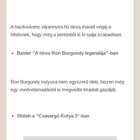
A házikedvenc olyannyira hű társa marad végig a
főhősnek, hogy még a börtönből is ki tudja szabadítani.
Baxter “A híres Ron Burgundy legendája”-ban
Ron Burgundy kutyusa nem egyszerű öleb, hiszen még
egy medvetámadástól is megvédte imádott gazdiját.
Shiloh a “Csavargó Kutya 3”-ban