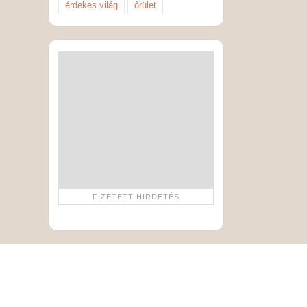
érdekes világ
őrület