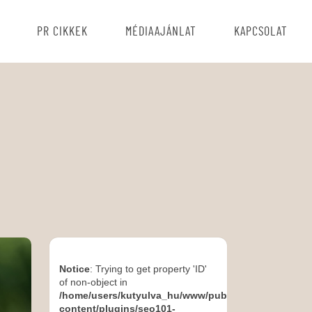
PR CIKKEK
MÉDIAAJÁNLAT
KAPCSOLAT
Notice
: Trying to get property 'ID'
of non-object in
/home/users/kutyulva_hu/www/public_html/wp-
content/plugins/seo101-