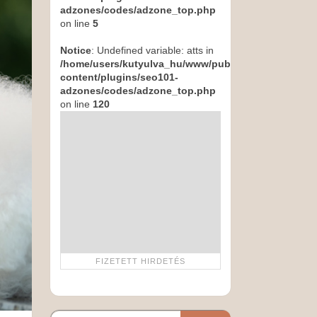
adzones/codes/adzone_top.php
on line
5
Notice
: Undefined variable: atts in
/home/users/kutyulva_hu/www/public_html/wp-
content/plugins/seo101-
adzones/codes/adzone_top.php
on line
120