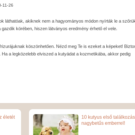
8-11-26
ok láthatóak, akiknek nem a hagyományos módon nyírták le a szőrük
 gazdik körében, hiszen látványos eredmény érhető el vele.
frizurájuknak köszönhetően. Nézd meg Te is ezeket a képeket! Bizt
. Ha a legközelebb elviszed a kutyádat a kozmetikába, akkor pedig
z életét
10 kutyus első találkozá
nagybetűs emberrel!