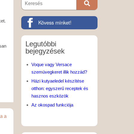
et.
Kövess minket!
Legutóbbi
osan
bejegyzések
Voque vagy Versace
szemüvegkeret illik hozzád?
Házi kutyaeledel készítése
otthon: egyszerű receptek és
hasznos eszközök
Az okospad funkciója
sa a