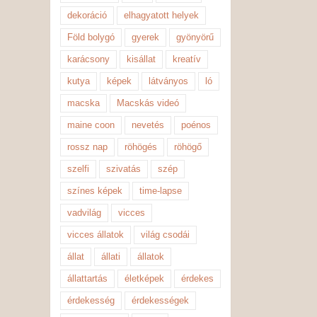
dekoráció
elhagyatott helyek
Föld bolygó
gyerek
gyönyörű
karácsony
kisállat
kreatív
kutya
képek
látványos
ló
macska
Macskás videó
maine coon
nevetés
poénos
rossz nap
röhögés
röhögő
szelfi
szivatás
szép
színes képek
time-lapse
vadvilág
vicces
vicces állatok
világ csodái
állat
állati
állatok
állattartás
életképek
érdekes
érdekesség
érdekességek