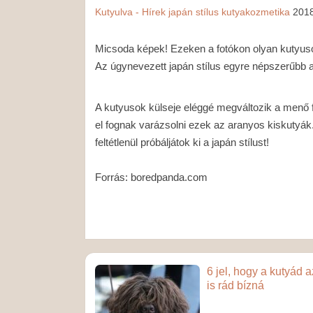
Kutyulva - Hírek
japán stílus
kutyakozmetika
201
Micsoda képek! Ezeken a fotókon olyan kutyus
Az úgynevezett japán stílus egyre népszerűbb a
A kutyusok külseje eléggé megváltozik a menő 
el fognak varázsolni ezek az aranyos kiskutyák
feltétlenül próbáljátok ki a japán stílust!
Forrás: boredpanda.com
6 jel, hogy a kutyád a
is rád bízná