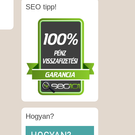
SEO tipp!
Hogyan?