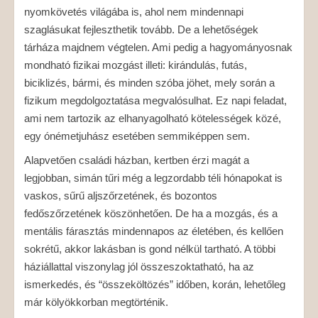
nyomkövetés világába is, ahol nem mindennapi
szaglásukat fejleszthetik tovább. De a lehetőségek
tárháza majdnem végtelen. Ami pedig a hagyományosnak
mondható fizikai mozgást illeti: kirándulás, futás,
biciklizés, bármi, és minden szóba jöhet, mely során a
fizikum megdolgoztatása megvalósulhat. Ez napi feladat,
ami nem tartozik az elhanyagolható kötelességek közé,
egy ónémetjuhász esetében semmiképpen sem.
Alapvetően családi házban, kertben érzi magát a
legjobban, simán tűri még a legzordabb téli hónapokat is
vaskos, sűrű aljszőrzetének, és bozontos
fedőszőrzetének köszönhetően. De ha a mozgás, és a
mentális fárasztás mindennapos az életében, és kellően
sokrétű, akkor lakásban is gond nélkül tartható. A többi
háziállattal viszonylag jól összeszoktatható, ha az
ismerkedés, és “összeköltözés” időben, korán, lehetőleg
már kölyökkorban megtörténik.