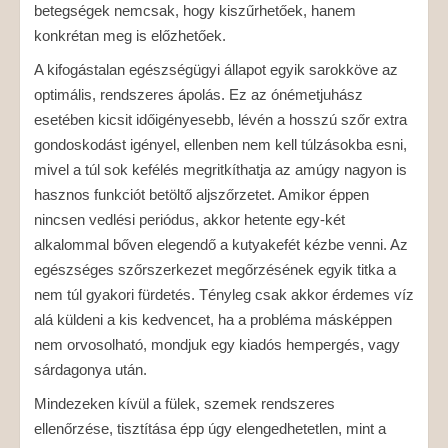
betegségek nemcsak, hogy kiszűrhetőek, hanem
konkrétan meg is előzhetőek.
A kifogástalan egészségügyi állapot egyik sarokköve az
optimális, rendszeres ápolás. Ez az ónémetjuhász
esetében kicsit időigényesebb, lévén a hosszú szőr extra
gondoskodást igényel, ellenben nem kell túlzásokba esni,
mivel a túl sok kefélés megritkíthatja az amúgy nagyon is
hasznos funkciót betöltő aljszőrzetet. Amikor éppen
nincsen vedlési periódus, akkor hetente egy-két
alkalommal bőven elegendő a kutyakefét kézbe venni. Az
egészséges szőrszerkezet megőrzésének egyik titka a
nem túl gyakori fürdetés. Tényleg csak akkor érdemes víz
alá küldeni a kis kedvencet, ha a probléma másképpen
nem orvosolható, mondjuk egy kiadós hempergés, vagy
sárdagonya után.
Mindezeken kívül a fülek, szemek rendszeres
ellenőrzése, tisztítása épp úgy elengedhetetlen, mint a