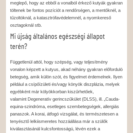
meglepő, hogy az ebből a vonalból érkező kutyák gyakran
töltenek be fontos pozíciót a rendőrségen, a mentőknél, a
tűzoltóknál, a katasztrófavédelemnél, a nyomkereső
osztagoknál stb.
Mi újság általános egészségi állapot
terén?
Függetlenül attól, hogy szépség, vagy teljesítmény
vonalon képzett a kutyus, akad néhány gyakran előforduló
betegség, amik külön szót, és figyelmet érdemelnek. Ilyen
például a csípőízületi és/vagy könyök diszplázia, melyek
egyébként már kölyökkorban kiszűrhetőek,
valamint Degeneratív gerincszűkület (DLSS), ill. „Cauda-
equina-szindróma, esetleges szembetegségek, allergiás
panaszok. A korai, átfogó vizsgálat, és természetesen a
tenyésztő lelkiismeretes hozzáállása már a szülők
kiválasztásánál kulcsfontosságú, lévén ezek a