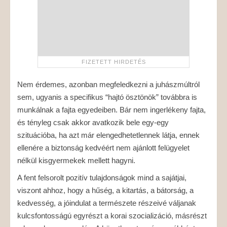
Nem érdemes, azonban megfeledkezni a juhászmúltról
sem, ugyanis a specifikus “hajtó ösztönök” továbbra is
munkálnak a fajta egyedeiben. Bár nem ingerlékeny fajta,
és tényleg csak akkor avatkozik bele egy-egy
szituációba, ha azt már elengedhetetlennek látja, ennek
ellenére a biztonság kedvéért nem ajánlott felügyelet
nélkül kisgyermekek mellett hagyni.
A fent felsorolt pozitív tulajdonságok mind a sajátjai,
viszont ahhoz, hogy a hűség, a kitartás, a bátorság, a
kedvesség, a jóindulat a természete részeivé váljanak
kulcsfontosságú egyrészt a korai szocializáció, másrészt