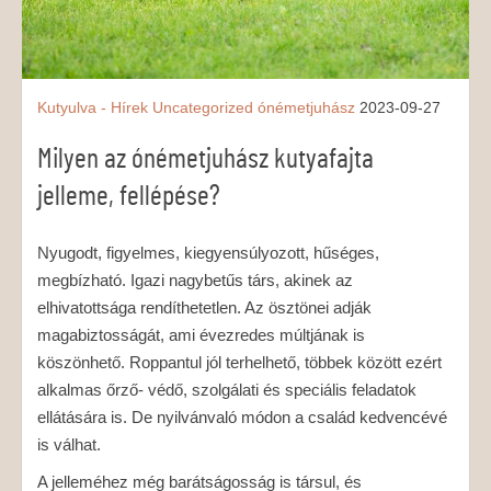
Kutyulva - Hírek
Uncategorized
ónémetjuhász
2023-09-27
Milyen az ónémetjuhász kutyafajta
jelleme, fellépése?
Nyugodt, figyelmes, kiegyensúlyozott, hűséges,
megbízható. Igazi nagybetűs társ, akinek az
elhivatottsága rendíthetetlen. Az ösztönei adják
magabiztosságát, ami évezredes múltjának is
köszönhető. Roppantul jól terhelhető, többek között ezért
alkalmas őrző- védő, szolgálati és speciális feladatok
ellátására is. De nyilvánvaló módon a család kedvencévé
is válhat.
A jelleméhez még barátságosság is társul, és