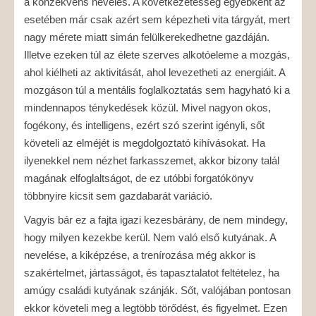
a konzekvens nevelés. A következetesség egyébként az
esetében már csak azért sem képezheti vita tárgyát, mert
nagy mérete miatt simán felülkerekedhetne gazdáján.
Illetve ezeken túl az élete szerves alkotóeleme a mozgás,
ahol kiélheti az aktivitását, ahol levezetheti az energiáit. A
mozgáson túl a mentális foglalkoztatás sem hagyható ki a
mindennapos ténykedések közül. Mivel nagyon okos,
fogékony, és intelligens, ezért szó szerint igényli, sőt
követeli az elméjét is megdolgoztató kihívásokat. Ha
ilyenekkel nem nézhet farkasszemet, akkor bizony talál
magának elfoglaltságot, de ez utóbbi forgatókönyv
többnyire kicsit sem gazdabarát variáció.
Vagyis bár ez a fajta igazi kezesbárány, de nem mindegy,
hogy milyen kezekbe kerül. Nem való első kutyának. A
nevelése, a kiképzése, a trenírozása még akkor is
szakértelmet, jártasságot, és tapasztalatot feltételez, ha
amúgy családi kutyának szánják. Sőt, valójában pontosan
ekkor követeli meg a legtöbb törődést, és figyelmet. Ezen