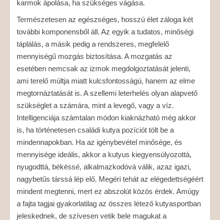
karmok ápolása, ha szükséges vágása.
Természetesen az egészséges, hosszú élet záloga két
további komponensből áll. Az egyik a tudatos, minőségi
táplálás, a másik pedig a rendszeres, megfelelő
mennyiségű mozgás biztosítása. A mozgatás az
esetében nemcsak az izmok megdolgoztatását jelenti,
ami terelő múltja miatt kulcsfontosságú, hanem az elme
megtornáztatását is. A szellemi leterhelés olyan alapvető
szükséglet a számára, mint a levegő, vagy a víz.
Intelligenciája számtalan módon kiaknázható még akkor
is, ha történetesen családi kutya pozíciót tölt be a
mindennapokban. Ha az igénybevétel minősége, és
mennyisége ideális, akkor a kutyus kiegyensúlyozottá,
nyugodttá, békéssé, alkalmazkodóvá válik, azaz igazi,
nagybetűs társsá lép elő. Megéri tehát az elégedettségéért
mindent megtenni, mert ez abszolút közös érdek. Amúgy
a fajta tagjai gyakorlatilag az összes létező kutyasportban
jeleskednek, de szívesen vetik bele magukat a