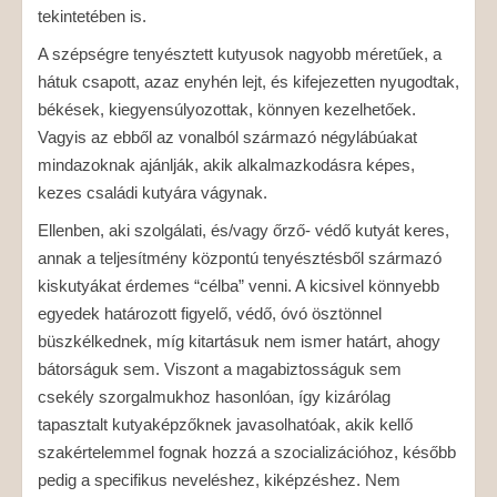
tekintetében is.
A szépségre tenyésztett kutyusok nagyobb méretűek, a
hátuk csapott, azaz enyhén lejt, és kifejezetten nyugodtak,
békések, kiegyensúlyozottak, könnyen kezelhetőek.
Vagyis az ebből az vonalból származó négylábúakat
mindazoknak ajánlják, akik alkalmazkodásra képes,
kezes családi kutyára vágynak.
Ellenben, aki szolgálati, és/vagy őrző- védő kutyát keres,
annak a teljesítmény központú tenyésztésből származó
kiskutyákat érdemes “célba” venni. A kicsivel könnyebb
egyedek határozott figyelő, védő, óvó ösztönnel
büszkélkednek, míg kitartásuk nem ismer határt, ahogy
bátorságuk sem. Viszont a magabiztosságuk sem
csekély szorgalmukhoz hasonlóan, így kizárólag
tapasztalt kutyaképzőknek javasolhatóak, akik kellő
szakértelemmel fognak hozzá a szocializációhoz, később
pedig a specifikus neveléshez, kiképzéshez. Nem