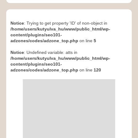
Notice
: Trying to get property 'ID' of non-object in
/home/users/kutyulva_hu/www/public_html/wp-
content/plugins/seo101-
adzones/codes/adzone_top.php
on line
5
Notice
: Undefined variable: atts in
/home/users/kutyulva_hu/www/public_html/wp-
content/plugins/seo101-
adzones/codes/adzone_top.php
on line
120