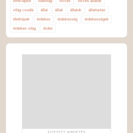
time-lapse
vadvilág
vicces
vicces állatok
világ csodái
állat
állati
állatok
állattartás
életképek
érdekes
érdekesség
érdekességek
érdekes világ
őrület