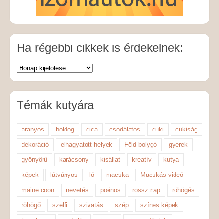
Ha régebbi cikkek is érdekelnek:
Témák kutyára
aranyos
boldog
cica
csodálatos
cuki
cukiság
dekoráció
elhagyatott helyek
Föld bolygó
gyerek
gyönyörű
karácsony
kisállat
kreatív
kutya
képek
látványos
ló
macska
Macskás videó
maine coon
nevetés
poénos
rossz nap
röhögés
röhögő
szelfi
szivatás
szép
színes képek