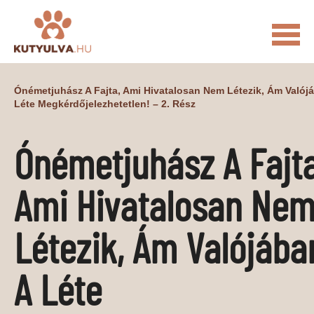
FŐOLDAL
Ónémetjuhász A Fajta, Ami Hivatalosan Nem Létezik, Ám Valój
Léte Megkérdőjelezhetetlen! – 2. Rész
MACSKÁS VIDEÓK
KUTYULVA – HÍREK
Ónémetjuhász A Fajta
CUKI
ÉLETKÉPEK
NÖVÉNYEK
Ami Hivatalosan Ne
ÁLLATI
ÁLLATI ELEDELEK
ÁLLATI FELSZERELÉSEK
Létezik, Ám Valójába
ÁLLATI SZOLGÁLTATÁSOK
A Léte
PR CIKKEK