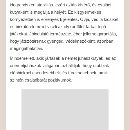
idegrendszeri stabilitás, ezért aztán kísérő, és családi
kutyaként is megállja a helyét. Ez kisgyermekes
környezetben is érvényes kijelentés. Óvja, védi a kicsiket,
és birkatürelemmel viseli az olykor fület-farkat tépő
játékokat. Jóindulatú természete, éber jelleme garantálja,
hogy játszótársnak gyengéd, védelmezőként, azonban
megingathatatlan.
Mindemellett, akik jártasak a német juhászkutyák, és az
ónémetjuhászok világában azt állítják, hogy utóbbiak
előbbieknél csendesebbek, és türelmesebbek, amik
szintén családbarát pozitívumok.