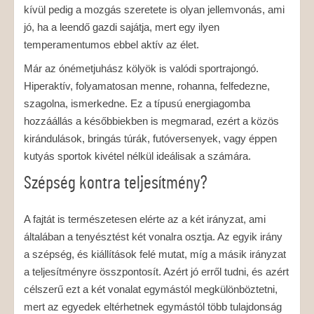
kívül pedig a mozgás szeretete is olyan jellemvonás, ami
jó, ha a leendő gazdi sajátja, mert egy ilyen
temperamentumos ebbel aktív az élet.
Már az ónémetjuhász kölyök is valódi sportrajongó.
Hiperaktív, folyamatosan menne, rohanna, felfedezne,
szagolna, ismerkedne. Ez a típusú energiagomba
hozzáállás a későbbiekben is megmarad, ezért a közös
kirándulások, bringás túrák, futóversenyek, vagy éppen
kutyás sportok kivétel nélkül ideálisak a számára.
Szépség kontra teljesítmény?
A fajtát is természetesen elérte az a két irányzat, ami
általában a tenyésztést két vonalra osztja. Az egyik irány
a szépség, és kiállítások felé mutat, míg a másik irányzat
a teljesítményre összpontosít. Azért jó erről tudni, és azért
célszerű ezt a két vonalat egymástól megkülönböztetni,
mert az egyedek eltérhetnek egymástól több tulajdonság