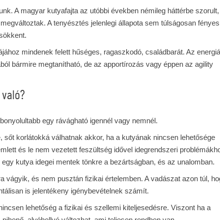
unk. A magyar kutyafajta az utóbbi években némileg háttérbe szorult,
egváltoztak. A tenyésztés jelenlegi állapota sem túlságosan fényes
csökkent.
dájához mindenek felett hűséges, ragaszkodó, családbarát. Az energiá
ból bármire megtanítható, de az apportírozás vagy éppen az agility
 való?
t bonyolultabb egy rávágható igennél vagy nemnél.
, sőt korlátokká válhatnak akkor, ha a kutyának nincsen lehetősége
yülemlett és le nem vezetett feszültség idővel idegrendszeri problémákh
m egy kutya idegei mentek tönkre a bezártságban, és az unalomban.
a vágyik, és nem pusztán fizikai értelemben. A vadászat azon túl, h
tálisan is jelentékeny igénybevételnek számít.
incsen lehetőség a fizikai és szellemi kiteljesedésre. Viszont ha a
 pihenő, alvóhellyé változhat, ami teljesen rendben van.