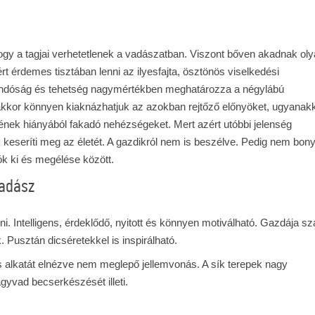
hogy a tagjai verhetetlenek a vadászatban. Viszont bőven akadnak ol
rt érdemes tisztában lenni az ilyesfajta, ösztönös viselkedési
jlandóság és tehetség nagymértékben meghatározza a négylábú
 akkor könnyen kiaknázhatjuk az azokban rejtőző előnyöket, ugyanak
ének hiányából fakadó nehézségeket. Mert azért utóbbi jelenség
 keseríti meg az életét. A gazdikról nem is beszélve. Pedig nem bony
ók ki és megélése között.
vadász
i. Intelligens, érdeklődő, nyitott és könnyen motiválható. Gazdája sz
k. Pusztán dicséretekkel is inspirálható.
s alkatát elnézve nem meglepő jellemvonás. A sík terepek nagy
gyvad becserkészését illeti.