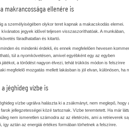
 a makrancossága ellenére is
edig a személyiségében olykor teret kapnak a makacskodás elemei.
kívánatos jegyek idővel teljesen visszaszoríthatóak. A munkában,
övetés fáradhatatlan és kitartó.
, minden és mindenki érdekli, és ennek megfelelően hevesen kommen
tható, túl a nyomkövetésen, amivel egyébként egy az egyben
játékot, a törődést nagyon élvezi, tehát trükkös módon is felszínre
aki megfelelő mozgatás mellett lakásban is jól elvan, különösen, ha
 a jéghideg vízbe is
a jéghideg vízbe ugrálva halászta ki a zsákmányt, nem meglepő, hogy 
ű farok jellegzetességei közé tartoznak. Vízbe teremtetett. Ha már látt
űleg nem ismeretlen számodra az az életérzés, ami a retrieverek saj
 így aztán az energiái értékes formában törhetnek a felszínre.