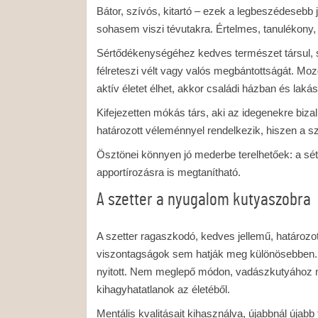
Bátor, szívós, kitartó – ezek a legbeszédesebb
sohasem viszi tévutakra. Értelmes, tanulékony
Sértődékenységéhez kedves természet társul, sz
félreteszi vélt vagy valós megbántottságát. Mo
aktív életet élhet, akkor családi házban és laká
Kifejezetten mókás társ, aki az idegenekre bizal
határozott véleménnyel rendelkezik, hiszen a sz
Ösztönei könnyen jó mederbe terelhetőek: a séta,
apportírozásra is megtanítható.
A szetter a nyugalom kutyaszobra
A szetter ragaszkodó, kedves jellemű, határozot
viszontagságok sem hatják meg különösebben. 
nyitott. Nem meglepő módon, vadászkutyához mé
kihagyhatatlanok az életéből.
Mentális kvalitásait kihasználva, újabbnál újabb 