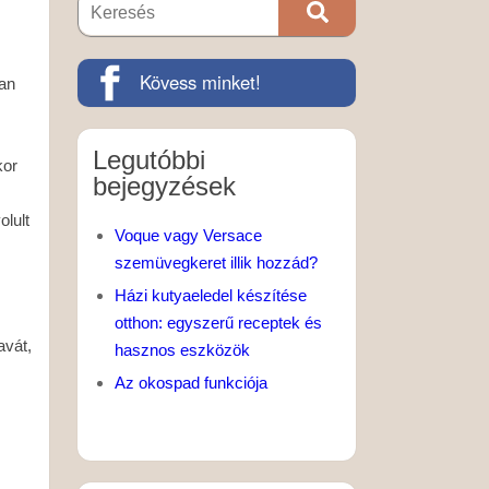
Kövess minket!
yan
Legutóbbi
kor
bejegyzések
olult
Voque vagy Versace
szemüvegkeret illik hozzád?
Házi kutyaeledel készítése
otthon: egyszerű receptek és
avát,
hasznos eszközök
Az okospad funkciója