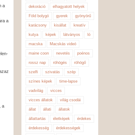
n a
dekoráció
elhagyatott helyek
Föld bolygó
gyerek
gyönyörű
ára a
karácsony
kisállat
kreatív
kutya
képek
látványos
ló
macska
Macskás videó
maine coon
nevetés
poénos
len-
rossz nap
röhögés
röhögő
 azaz
szelfi
szivatás
szép
színes képek
time-lapse
vadvilág
vicces
vicces állatok
világ csodái
, a
állat
állati
állatok
állattartás
életképek
érdekes
érdekesség
érdekességek