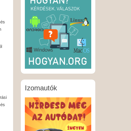
 és
n
ől
Izomautók
rási
 és