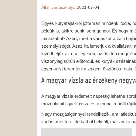
Állati
vadászkutya
2021-07-04
Egyes kutyafajtákról jóformán mindenki tudja, 
példák is, akikre senki sem gondol. És hogy mié
mintázattal? Azért, mert a vadászatra való ha
személyiségét. Azaz ha ismerjük a kvalitásait,
kivédhetjük az esetlegesen, az ösztön megélés
viszonylag sűrűn előfordul, és kutyák százainak
egyensúlyt teremteni a zsigeri, ösztönös reakci
A magyar vizsla az érzékeny nagy
A magyar vizsla érdemeit napestig lehetne soroln
mozdulatait figyeli, issza és azonnal reagál ráju
Nagy mozgásigénnyel rendelkezik, ami atletiku
vadászmestere, de bárhol helytáll, már ami a na