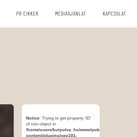
PR CIKKEK
MÉDIAAJÁNLAT
KAPCSOLAT
Notice
: Trying to get property 'ID'
of non-object in
/home/users/kutyulva_hu/www/public_html/wp-
content/plugins/seo101-