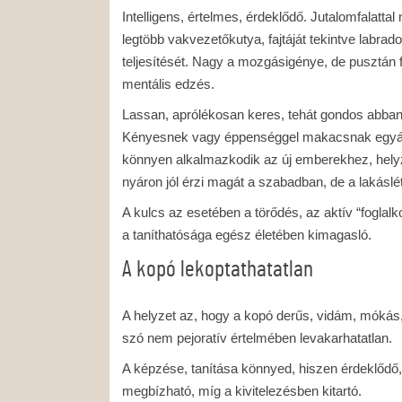
Intelligens, értelmes, érdeklődő. Jutalomfalat
legtöbb vakvezetőkutya, fajtáját tekintve labrad
teljesítését. Nagy a mozgásigénye, de pusztán f
mentális edzés.
Lassan, aprólékosan keres, tehát gondos abban
Kényesnek vagy éppenséggel makacsnak egyált
könnyen alkalmazkodik az új emberekhez, helyz
nyáron jól érzi magát a szabadban, de a lakáslé
A kulcs az esetében a törődés, az aktív “foglal
a taníthatósága egész életében kimagasló.
A kopó lekoptathatatlan
A helyzet az, hogy a kopó derűs, vidám, mókás
szó nem pejoratív értelmében levakarhatatlan.
A képzése, tanítása könnyed, hiszen érdeklődő
megbízható, míg a kivitelezésben kitartó.