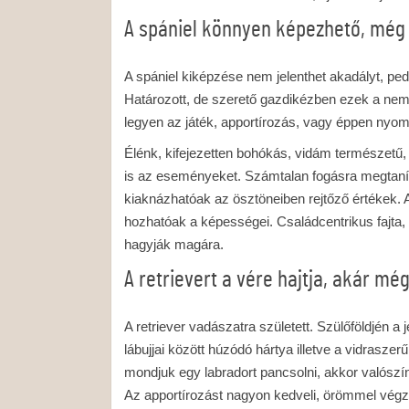
A spániel könnyen képezhető, még
A spániel kiképzése nem jelenthet akadályt, p
Határozott, de szerető gazdikézben ezek a nem 
legyen az játék, apportírozás, vagy éppen nyomk
Élénk, kifejezetten bohókás, vidám természetű
is az eseményeket. Számtalan fogásra megtaní
kiaknázhatóak az ösztöneiben rejtőző értékek. A 
hozhatóak a képességei. Családcentrikus fajta, 
hagyják magára.
A retrievert a vére hajtja, akár még
A retriever vadászatra született. Szülőföldjén 
lábujjai között húzódó hártya illetve a vidraszer
mondjuk egy labradort pancsolni, akkor valószín
Az apportírozást nagyon kedveli, örömmel végzi,