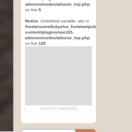
adzones/codes/adzone_top.php
on line
5
Notice
: Undefined variable: atts in
/home/users/kutyulva_hu/www/public_html/wp-
content/plugins/seo101-
adzones/codes/adzone_top.php
on line
120