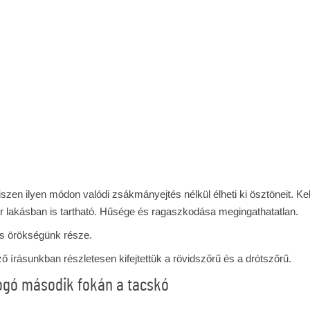
hiszen ilyen módon valódi zsákmányejtés nélkül élheti ki ösztöneit. Kel
 lakásban is tartható. Hűsége és ragaszkodása megingathatatlan.
lis örökségünk része.
ő írásunkban részletesen kifejtettük a rövidszőrű és a drótszőrű.
bogó második fokán a tacskó