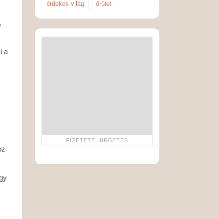
érdekes világ
őrület
,
i a
oz
ogy