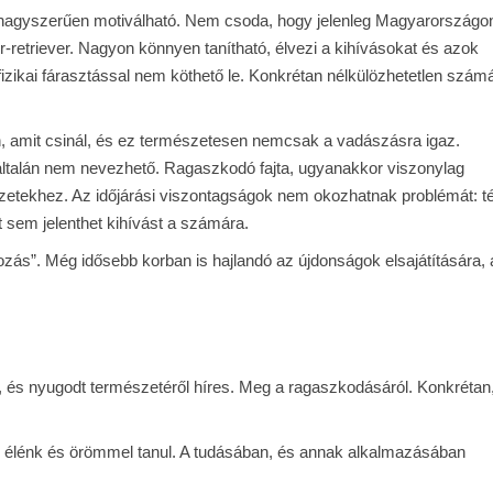
tal nagyszerűen motiválható. Nem csoda, hogy jelenleg Magyarországo
or-retriever. Nagyon könnyen tanítható, élvezi a kihívásokat és azok
izikai fárasztással nem köthető le. Konkrétan nélkülözhetetlen szám
, amit csinál, és ez természetesen nemcsak a vadászásra igaz.
alán nem nevezhető. Ragaszkodó fajta, ugyanakkor viszonylag
etekhez. Az időjárási viszontagságok nem okozhatnak problémát: té
t sem jelenthet kihívást a számára.
kozás”. Még idősebb korban is hajlandó az újdonságok elsajátítására,
, és nyugodt természetéről híres. Meg a ragaszkodásáról. Konkrétan
, élénk és örömmel tanul. A tudásában, és annak alkalmazásában