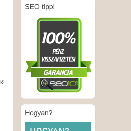
SEO tipp!
lő
Hogyan?