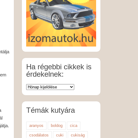
tálja
Ha régebbi cikkek is
érdekelnek:
 nem
Témák kutyára
a
ál
átja.
aranyos
boldog
cica
csodálatos
cuki
cukiság