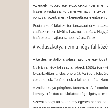
Az erdélyi kopóról egy előző cikkünkben már írt
hiszen a vadászat körülményei nagymértékben m
pontosan azért, mert a keresettség jelentősen 
Pedig a kopó kifejezetten társasági lény, a gaz
vadászterepen kívül is hasznosíthatóak. Nagyjá
határozottan fajtára szabott választások.
A vadászkutya nem a négy fal közé
A kérdés helytálló, a válasz, azonban egy kicsi
Nyilván a négy fal szabta határok kötöttségekké
felszabadítani a feles energiáit. Az ilyen, felg
vezethetnek. Tehát ennek a fele sem tréfa. Ne
A vadászkutya pörgésre, futásra, aktív életmódr
komoly erőnlétet és állóképességet igényel, men
Szóval a négy fal akkor ténylegesen börtön, ha n
lefárasztás mindkét formája adott, akkor a lakás