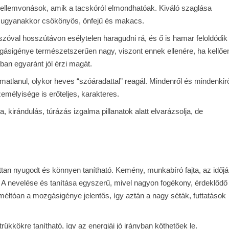
 jellemvonások, amik a tacskóról elmondhatóak. Kiváló szaglása
, ugyanakkor csökönyös, önfejű és makacs.
óval hosszútávon esélytelen haragudni rá, és ő is hamar feloldódik
zgásigénye természetszerűen nagy, viszont ennek ellenére, ha kellőe
sban egyaránt jól érzi magát.
matlanul, olykor heves “szóáradattal” reagál. Mindenről és mindenkir
emélyisége is erőteljes, karakteres.
 kirándulás, túrázás izgalma pillanatok alatt elvarázsolja, de
tan nyugodt és könnyen tanítható. Kemény, munkabíró fajta, az időjá
A nevelése és tanítása egyszerű, mivel nagyon fogékony, érdeklődő
ltóan a mozgásigénye jelentős, így aztán a nagy séták, futtatások
trükkökre tanítható, így az energiái jó irányban köthetőek le.