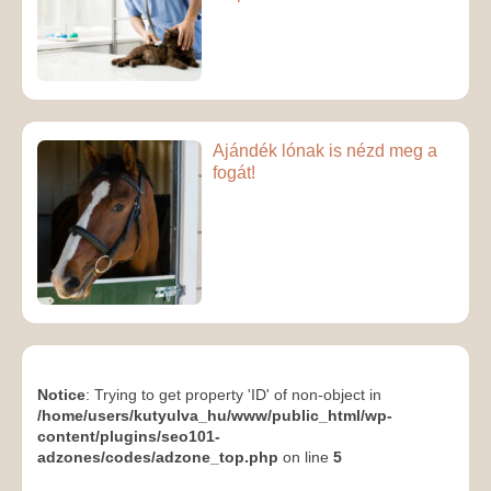
Ajándék lónak is nézd meg a
fogát!
Notice
: Trying to get property 'ID' of non-object in
/home/users/kutyulva_hu/www/public_html/wp-
content/plugins/seo101-
adzones/codes/adzone_top.php
on line
5