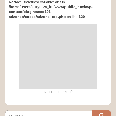
Notice
: Undefined variable: atts in
/home/users/kutyulva_hu/www/public_html/wp-
content/plugins/seo101-
adzones/codes/adzone_top.php
on line
120