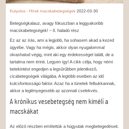
Kutyulva - Hírek
macskabetegségek
2022-03-30
Betegségkalauz, avagy fókuszban a leggyakoribb
macskabetegségek! – II. haladó rész
Ez az az írás, ami a legjobb, ha sohasem akad a kezed
ügyébe. Vagy ha mégis, akkor olyan nyugalommal
olvashatod végig, mint aki egy érdekességet talált, de a
tartalma nem érinti. Legyen így! A cikk célja, hogy némi
betekintést engedjen a legsűrűbben jelentkező,
cicabetegségek világába. A legtöbb esetben az idő
kulcsfontosságú faktor. Azaz ha a tünetek felbukkannak,
akkor a leglényegesebb az azonnali cselekvés.
A krónikus vesebetegség nem kíméli a
macskákat
Az előző részben említettük a húgyutak megbetegedéseit.