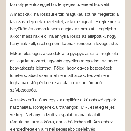
komoly jelentőséggel bír, lényeges üzenetet közvetít.
A macskák, ha rosszul érzik magukat, sőt ha megérzik a
távozás idejének közeledtét, akkor elbújnak. Elrejtőznek a
helyükön és onnan ki sem dugják az orrukat. Legfeljebb
akkor másznak elő, ha annyira rossz az állapotuk, hogy
hányniuk kell, esetleg nem kapnak rendesen levegőt stb.
Ekkor felesleges a csodákra, a gyógyulásra, a megfelelő
csillagállásra várni, ugyanis egyetlen megoldást az orvosi
beavatkozás jelenthet. Főleg, hogy egyes betegségek
tünetei szabad szemmel nem láthatóak, kézzel nem
foghatóak. Jó példa erre az alattomosan támadó
szívbetegség.
A szakszerű ellátás egyik alappillére a különböző gépek
használata. Röntgenek, ultrahangok, MR, esetleg teljes
vérkép. Néhány célzott vizsgálat pillanatok alatt
rámutathat arra a kórra, ami a háttérben áll. Ám ehhez
elengedhetetlen a minél sebesebb cselekvés.