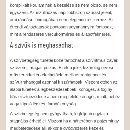
komplikált kór, aminek a kezelése se nem olcsó, se nem
egyszerű. Az inzulinozás napi többszöri szúrást jelent,
ami ráadásul önmagában nem elegendő a sikerhez. Az
étrendi változtatások pontosan ugyanannyira fontosak,
mint a rendszeres vércukormérés és állapotfelmérés.
A szívük is meghasadhat
A szívbetegség tünetei közé tartozhat a szívritmus zavar,
szívzörej, magas pulzus. Ezek a jelek kizárólag orvosi
műszerekkel érzékelhetőek, mellkas röntgennel és
szívultrahanggal azonnal kiszúrhatóak. Viszont otthon az
alábbi tünetek a legbeszédesebbek: köhögés, a fogíny
lilás elszíneződése a nem megfelelő keringés miatt, nehéz
vagy sípoló légzés, fáradékonyság.
A szívbetegség nem gyógyítható, legfeljebb egyfajta
stagnálás érhető el. Viszont ha a hátterében a pajzsmirigy
megbetegedése áll, akkor a gyógyszeres kezelés