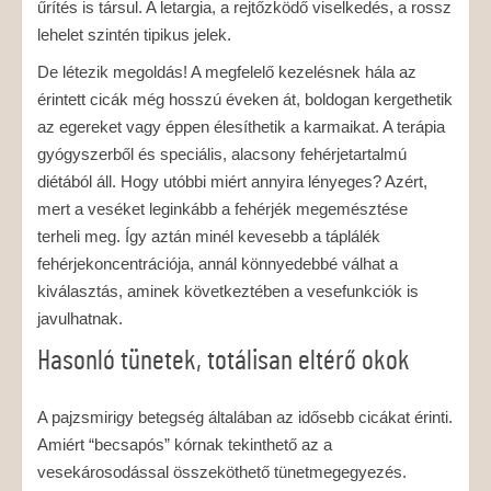
űrítés is társul. A letargia, a rejtőzködő viselkedés, a rossz
lehelet szintén tipikus jelek.
De létezik megoldás! A megfelelő kezelésnek hála az
érintett cicák még hosszú éveken át, boldogan kergethetik
az egereket vagy éppen élesíthetik a karmaikat. A terápia
gyógyszerből és speciális, alacsony fehérjetartalmú
diétából áll. Hogy utóbbi miért annyira lényeges? Azért,
mert a veséket leginkább a fehérjék megemésztése
terheli meg. Így aztán minél kevesebb a táplálék
fehérjekoncentrációja, annál könnyedebbé válhat a
kiválasztás, aminek következtében a vesefunkciók is
javulhatnak.
Hasonló tünetek, totálisan eltérő okok
A pajzsmirigy betegség általában az idősebb cicákat érinti.
Amiért “becsapós” kórnak tekinthető az a
vesekárosodással összeköthető tünetmegegyezés.