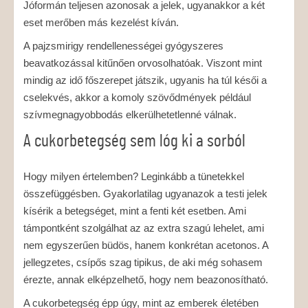
Jóformán teljesen azonosak a jelek, ugyanakkor a két
eset merőben más kezelést kíván.
A pajzsmirigy rendellenességei gyógyszeres
beavatkozással kitűnően orvosolhatóak. Viszont mint
mindig az idő főszerepet játszik, ugyanis ha túl késői a
cselekvés, akkor a komoly szövődmények például
szívmegnagyobbodás elkerülhetetlenné válnak.
A cukorbetegség sem lóg ki a sorból
Hogy milyen értelemben? Leginkább a tünetekkel
összefüggésben. Gyakorlatilag ugyanazok a testi jelek
kísérik a betegséget, mint a fenti két esetben. Ami
támpontként szolgálhat az az extra szagú lehelet, ami
nem egyszerűen büdös, hanem konkrétan acetonos. A
jellegzetes, csípős szag tipikus, de aki még sohasem
érezte, annak elképzelhető, hogy nem beazonosítható.
A cukorbetegség épp úgy, mint az emberek életében