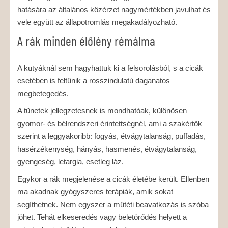
hatására az általános közérzet nagymértékben javulhat és
vele együtt az állapotromlás megakadályozható.
A rák minden élőlény rémálma
A kutyáknál sem hagyhattuk ki a felsorolásból, s a cicák
esetében is feltűnik a rosszindulatú daganatos
megbetegedés.
A tünetek jellegzetesnek is mondhatóak, különösen
gyomor- és bélrendszeri érintettségnél, ami a szakértők
szerint a leggyakoribb: fogyás, étvágytalanság, puffadás,
hasérzékenység, hányás, hasmenés, étvágytalanság,
gyengeség, letargia, esetleg láz.
Egykor a rák megjelenése a cicák életébe került. Ellenben
ma akadnak gyógyszeres terápiák, amik sokat
segíthetnek. Nem egyszer a műtéti beavatkozás is szóba
jöhet. Tehát elkeseredés vagy beletörődés helyett a