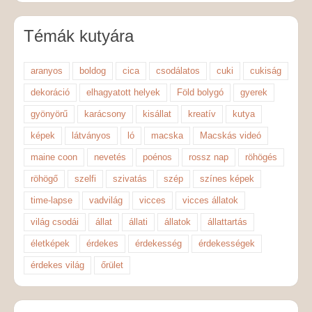
Témák kutyára
aranyos
boldog
cica
csodálatos
cuki
cukiság
dekoráció
elhagyatott helyek
Föld bolygó
gyerek
gyönyörű
karácsony
kisállat
kreatív
kutya
képek
látványos
ló
macska
Macskás videó
maine coon
nevetés
poénos
rossz nap
röhögés
röhögő
szelfi
szivatás
szép
színes képek
time-lapse
vadvilág
vicces
vicces állatok
világ csodái
állat
állati
állatok
állattartás
életképek
érdekes
érdekesség
érdekességek
érdekes világ
őrület