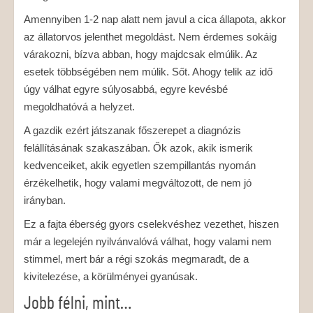
Amennyiben 1-2 nap alatt nem javul a cica állapota, akkor
az állatorvos jelenthet megoldást. Nem érdemes sokáig
várakozni, bízva abban, hogy majdcsak elmúlik. Az
esetek többségében nem múlik. Sőt. Ahogy telik az idő
úgy válhat egyre súlyosabbá, egyre kevésbé
megoldhatóvá a helyzet.
A gazdik ezért játszanak főszerepet a diagnózis
felállításának szakaszában. Ők azok, akik ismerik
kedvenceiket, akik egyetlen szempillantás nyomán
érzékelhetik, hogy valami megváltozott, de nem jó
irányban.
Ez a fajta éberség gyors cselekvéshez vezethet, hiszen
már a legelején nyilvánvalóvá válhat, hogy valami nem
stimmel, mert bár a régi szokás megmaradt, de a
kivitelezése, a körülményei gyanúsak.
Jobb félni, mint…