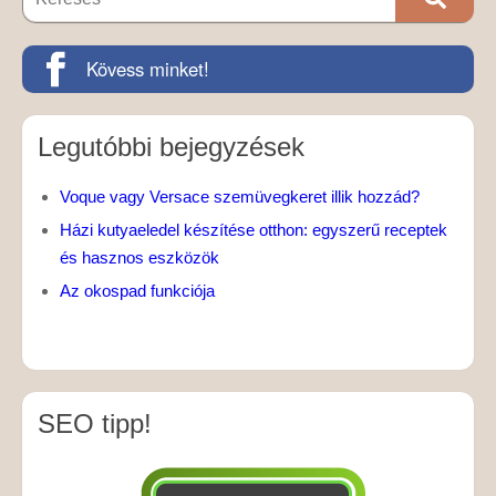
Kövess minket!
Legutóbbi bejegyzések
Voque vagy Versace szemüvegkeret illik hozzád?
Házi kutyaeledel készítése otthon: egyszerű receptek
és hasznos eszközök
Az okospad funkciója
SEO tipp!