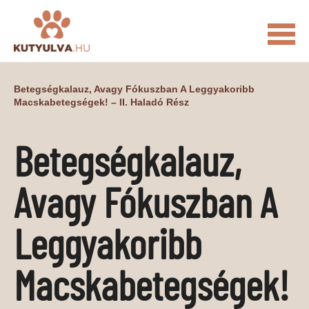
FŐOLDAL
Betegségkalauz, Avagy Fókuszban A Leggyakoribb
Macskabetegségek! – II. Haladó Rész
MACSKÁS VIDEÓK
KUTYULVA – HÍREK
Betegségkalauz,
CUKI
ÉLETKÉPEK
NÖVÉNYEK
Avagy Fókuszban A
ÁLLATI
ÁLLATI ELEDELEK
ÁLLATI FELSZERELÉSEK
Leggyakoribb
ÁLLATI SZOLGÁLTATÁSOK
Macskabetegségek!
PR CIKKEK