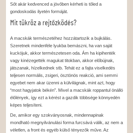
Sőt akár kedvenced a jövőben kérheti is tőled a
gondoskodás ilyetén formáját.
Mit tükröz a rejtőzködés?
A macskák természetéhez hozzátartozik a bujkálás.
Szeretnek mindenféle lyukba bemászni, ha van saját
kuckójuk, akkor természetesen oda. Ám ha kipihenték
vagy kinézegették magukat titokban, akkor előbújnak,
játszanak, hízelkednek stb. Tehát ez a fajta viselkedés
teljesen normális, zsigeri, ösztönös reakció, ami semmi
egyebet nem akar üzenni a külvilágnak, mint azt, hogy
“most hagyjatok békén”. Mivel a macskák roppantul önálló
élőlények, így ezt a kérést a gazdik többsége könnyedén
képes teljesíteni.
De, amikor egy szokványosnak, mindennapinak
mondható megnyilvánulási forma furcsává válik, az nem a
véletlen, a front és egyéb külső tényezők műve. Az