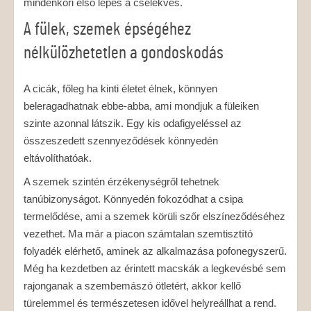
mindenkori első lépés a cselekvés.
A fülek, szemek épségéhez
nélkülözhetetlen a gondoskodás
A cicák, főleg ha kinti életet élnek, könnyen
beleragadhatnak ebbe-abba, ami mondjuk a füleiken
szinte azonnal látszik. Egy kis odafigyeléssel az
összeszedett szennyeződések könnyedén
eltávolíthatóak.
A szemek szintén érzékenységről tehetnek
tanúbizonyságot. Könnyedén fokozódhat a csipa
termelődése, ami a szemek körüli szőr elszíneződéséhez
vezethet. Ma már a piacon számtalan szemtisztító
folyadék elérhető, aminek az alkalmazása pofonegyszerű.
Még ha kezdetben az érintett macskák a legkevésbé sem
rajonganak a szembemászó ötletért, akkor kellő
türelemmel és természetesen idővel helyreállhat a rend.