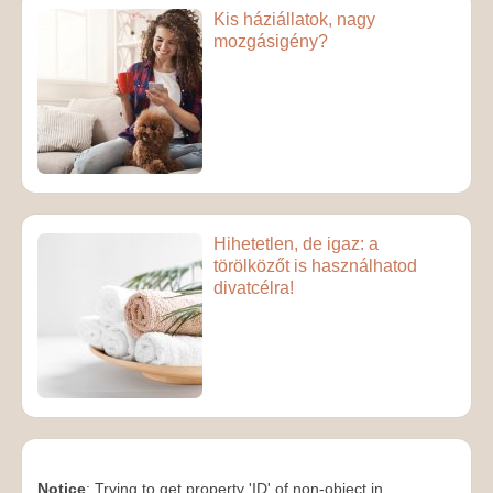
Kis háziállatok, nagy
mozgásigény?
Hihetetlen, de igaz: a
törölközőt is használhatod
divatcélra!
Notice
: Trying to get property 'ID' of non-object in