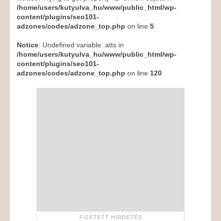
/home/users/kutyulva_hu/www/public_html/wp-
content/plugins/seo101-
adzones/codes/adzone_top.php
on line
5
Notice
: Undefined variable: atts in
/home/users/kutyulva_hu/www/public_html/wp-
content/plugins/seo101-
adzones/codes/adzone_top.php
on line
120