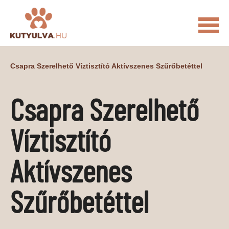
FŐOLDAL
Csapra Szerelhető Víztisztító Aktívszenes Szűrőbetéttel
MACSKÁS VIDEÓK
Csapra Szerelhető
KUTYULVA – HÍREK
CUKI
ÉLETKÉPEK
NÖVÉNYEK
Víztisztító
ÁLLATI
Aktívszenes
ÁLLATI ELEDELEK
ÁLLATI FELSZERELÉSEK
ÁLLATI SZOLGÁLTATÁSOK
Szűrőbetéttel
PR CIKKEK