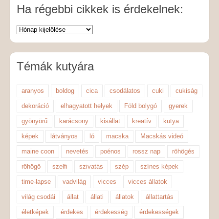
Ha régebbi cikkek is érdekelnek:
Témák kutyára
aranyos
boldog
cica
csodálatos
cuki
cukiság
dekoráció
elhagyatott helyek
Föld bolygó
gyerek
gyönyörű
karácsony
kisállat
kreatív
kutya
képek
látványos
ló
macska
Macskás videó
maine coon
nevetés
poénos
rossz nap
röhögés
röhögő
szelfi
szivatás
szép
színes képek
time-lapse
vadvilág
vicces
vicces állatok
világ csodái
állat
állati
állatok
állattartás
életképek
érdekes
érdekesség
érdekességek