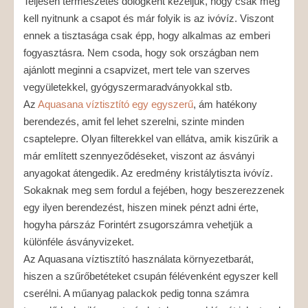
Teljesen természetes dologként kezeljük, hogy csak meg
kell nyitnunk a csapot és már folyik is az ivóvíz. Viszont
ennek a tisztasága csak épp, hogy alkalmas az emberi
fogyasztásra. Nem csoda, hogy sok országban nem
ajánlott meginni a csapvizet, mert tele van szerves
vegyületekkel, gyógyszermaradványokkal stb.
Az
Aquasana víztisztító egy egyszerű
, ám hatékony
berendezés, amit fel lehet szerelni, szinte minden
csaptelepre. Olyan filterekkel van ellátva, amik kiszűrik a
már említett szennyeződéseket, viszont az ásványi
anyagokat átengedik. Az eredmény kristálytiszta ivóvíz.
Sokaknak meg sem fordul a fejében, hogy beszerezzenek
egy ilyen berendezést, hiszen minek pénzt adni érte,
hogyha párszáz Forintért zsugorszámra vehetjük a
különféle ásványvizeket.
Az Aquasana víztisztító használata környezetbarát,
hiszen a szűrőbetéteket csupán félévenként egyszer kell
cserélni. A műanyag palackok pedig tonna számra