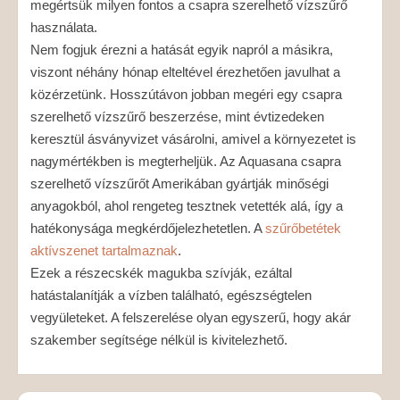
megértsük milyen fontos a csapra szerelhető vízszűrő
használata.
Nem fogjuk érezni a hatását egyik napról a másikra,
viszont néhány hónap elteltével érezhetően javulhat a
közérzetünk. Hosszútávon jobban megéri egy csapra
szerelhető vízszűrő beszerzése, mint évtizedeken
keresztül ásványvizet vásárolni, amivel a környezetet is
nagymértékben is megterheljük. Az Aquasana csapra
szerelhető vízszűrőt Amerikában gyártják minőségi
anyagokból, ahol rengeteg tesztnek vetették alá, így a
hatékonysága megkérdőjelezhetetlen. A
szűrőbetétek
aktívszenet tartalmaznak
.
Ezek a részecskék magukba szívják, ezáltal
hatástalanítják a vízben található, egészségtelen
vegyületeket. A felszerelése olyan egyszerű, hogy akár
szakember segítsége nélkül is kivitelezhető.