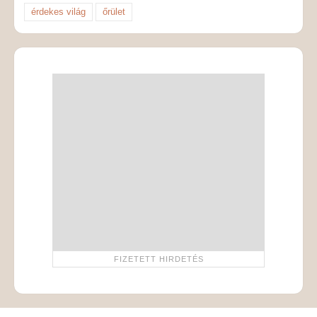
érdekes világ
őrület