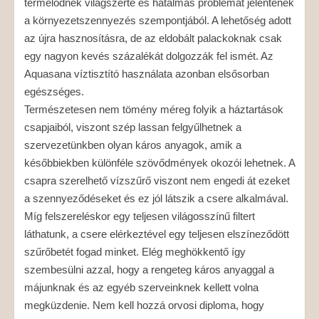
termelődnek világszerte és hatalmas problémát jelentenek
a környezetszennyezés szempontjából. A lehetőség adott
az újra hasznosításra, de az eldobált palackoknak csak
egy nagyon kevés százalékát dolgozzák fel ismét. Az
Aquasana víztisztító használata azonban elsősorban
egészséges.
Természetesen nem tömény méreg folyik a háztartások
csapjaiból, viszont szép lassan felgyűlhetnek a
szervezetünkben olyan káros anyagok, amik a
későbbiekben különféle szövődmények okozói lehetnek. A
csapra szerelhető vízszűrő viszont nem engedi át ezeket
a szennyeződéseket és ez jól látszik a csere alkalmával.
Míg felszereléskor egy teljesen világosszínű filtert
láthatunk, a csere elérkeztével egy teljesen elszíneződött
szűrőbetét fogad minket. Elég meghökkentő így
szembesülni azzal, hogy a rengeteg káros anyaggal a
májunknak és az egyéb szerveinknek kellett volna
megküzdenie. Nem kell hozzá orvosi diploma, hogy