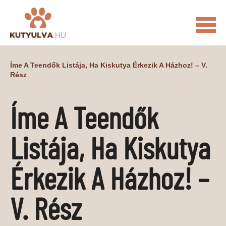
FŐOLDAL
Íme A Teendők Listája, Ha Kiskutya Érkezik A Házhoz! – V.
Rész
MACSKÁS VIDEÓK
KUTYULVA – HÍREK
Íme A Teendők
CUKI
ÉLETKÉPEK
NÖVÉNYEK
Listája, Ha Kiskutya
ÁLLATI
ÁLLATI ELEDELEK
ÁLLATI FELSZERELÉSEK
Érkezik A Házhoz! –
ÁLLATI SZOLGÁLTATÁSOK
V. Rész
PR CIKKEK