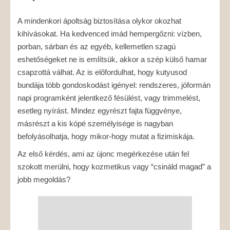
A mindenkori ápoltság biztosítása olykor okozhat
kihívásokat. Ha kedvenced imád hempergőzni: vízben,
porban, sárban és az egyéb, kellemetlen szagú
eshetőségeket ne is említsük, akkor a szép külső hamar
csapzottá válhat. Az is előfordulhat, hogy kutyusod
bundája több gondoskodást igényel: rendszeres, jóformán
napi programként jelentkező fésülést, vagy trimmelést,
esetleg nyírást. Mindez egyrészt fajta függvénye,
másrészt a kis kópé személyisége is nagyban
befolyásolhatja, hogy mikor-hogy mutat a fizimiskája.
Az első kérdés, ami az újonc megérkezése után fel
szokott merülni, hogy kozmetikus vagy “csináld magad” a
jobb megoldás?