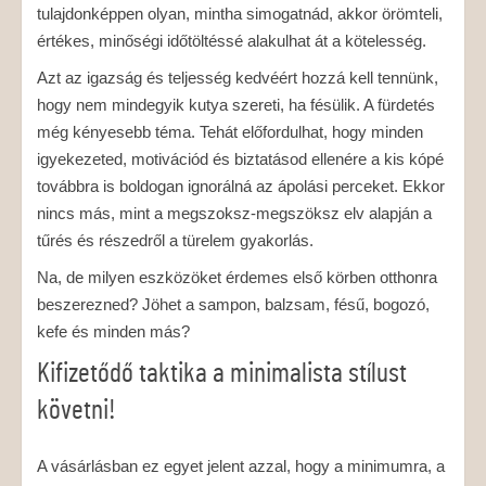
tulajdonképpen olyan, mintha simogatnád, akkor örömteli,
értékes, minőségi időtöltéssé alakulhat át a kötelesség.
Azt az igazság és teljesség kedvéért hozzá kell tennünk,
hogy nem mindegyik kutya szereti, ha fésülik. A fürdetés
még kényesebb téma. Tehát előfordulhat, hogy minden
igyekezeted, motivációd és biztatásod ellenére a kis kópé
továbbra is boldogan ignorálná az ápolási perceket. Ekkor
nincs más, mint a megszoksz-megszöksz elv alapján a
tűrés és részedről a türelem gyakorlás.
Na, de milyen eszközöket érdemes első körben otthonra
beszerezned? Jöhet a sampon, balzsam, fésű, bogozó,
kefe és minden más?
Kifizetődő taktika a minimalista stílust
követni!
A vásárlásban ez egyet jelent azzal, hogy a minimumra, a