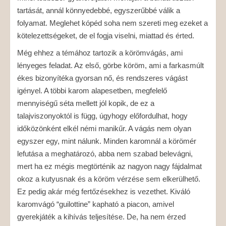
tartását, annál könnyedebbé, egyszerűbbé válik a
folyamat. Meglehet kópéd soha nem szereti meg ezeket a
kötelezettségeket, de el fogja viselni, miattad és érted.
Még ehhez a témához tartozik a körömvágás, ami
lényeges feladat. Az első, görbe köröm, ami a farkasmúlt
ékes bizonyítéka gyorsan nő, és rendszeres vágást
igényel. A többi karom alapesetben, megfelelő
mennyiségű séta mellett jól kopik, de ez a
talajviszonyoktól is függ, úgyhogy előfordulhat, hogy
időközönként elkél némi manikűr. A vágás nem olyan
egyszer egy, mint nálunk. Minden karomnál a körömér
lefutása a meghatározó, abba nem szabad belevágni,
mert ha ez mégis megtörténik az nagyon nagy fájdalmat
okoz a kutyusnak és a köröm vérzése sem elkerülhető.
Ez pedig akár még fertőzésekhez is vezethet. Kiváló
karomvágó “guilottine” kapható a piacon, amivel
gyerekjáték a kihívás teljesítése. De, ha nem érzed