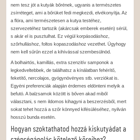
nem tesz jót a kutyák bőrének, ugyanis a természetes
zsírréteget, ami a bőrüket fedi megkezdi, elvékonyítja. Az
a flóra, ami természetesen a kutya testéhez,
szervezetéhez tartozik (akárcsak emberek esetén) sérül,
s akár el is pusztulhat. Ez végül korpásodáshoz,
szőrhulláshoz, foltos kopaszodáshoz vezethet. Úgyhogy
nem kell sűrűn ezzel a kihívással szembesülnöd.
A bolhairtós, kamillás, extra szenzitív samponok a
legkedveltebbek, de találhatsz a kínálatban fehérítő,
feketítő, nercolajos, gyógynövényes stb. verziókat is.
Egyéni preferenciák alapján érdemes eldönteni melyik a
befutó. A balzsamok között is bőven akad miből
választani, s nem ildomos kihagyni a beszerzésből, mert
sokat tehet hozzá a szőr könnyed kifésüléséhez, nyilván
hosszú bunda esetén.
Hogyan szoktathatod hozzá kiskutyádat a
szépségápolás kötelező köreihez?