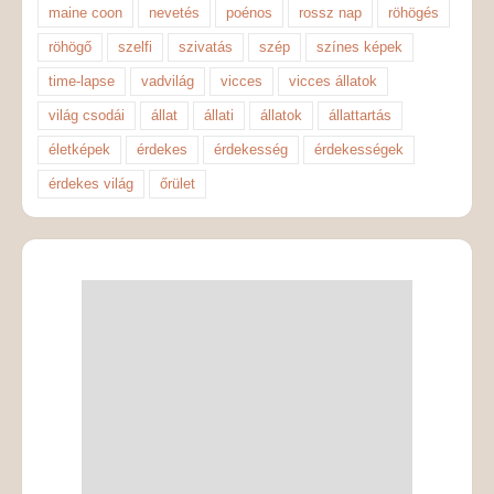
maine coon
nevetés
poénos
rossz nap
röhögés
röhögő
szelfi
szivatás
szép
színes képek
time-lapse
vadvilág
vicces
vicces állatok
világ csodái
állat
állati
állatok
állattartás
életképek
érdekes
érdekesség
érdekességek
érdekes világ
őrület