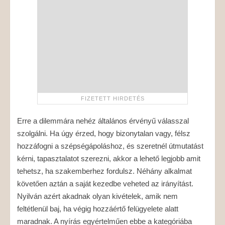
Erre a dilemmára nehéz általános érvényű válasszal
szolgálni. Ha úgy érzed, hogy bizonytalan vagy, félsz
hozzáfogni a szépségápoláshoz, és szeretnél útmutatást
kérni, tapasztalatot szerezni, akkor a lehető legjobb amit
tehetsz, ha szakemberhez fordulsz. Néhány alkalmat
követően aztán a saját kezedbe veheted az irányítást.
Nyilván azért akadnak olyan kivételek, amik nem
feltétlenül baj, ha végig hozzáértő felügyelete alatt
maradnak. A nyírás egyértelműen ebbe a kategóriába