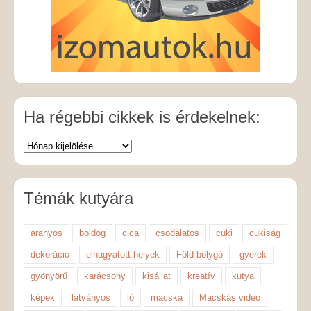
Ha régebbi cikkek is érdekelnek:
Témák kutyára
aranyos
boldog
cica
csodálatos
cuki
cukiság
dekoráció
elhagyatott helyek
Föld bolygó
gyerek
gyönyörű
karácsony
kisállat
kreatív
kutya
képek
látványos
ló
macska
Macskás videó