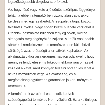
legszükségesebb dolgokra szorítkozol.
Az, hogy fésü vagy kefe a jó döntés szőrtípus függvénye,
tehát ha ebben a témakörben bizonytalan vagy, akkor
kérdezz meg egy szakértőt. A fésüpaletta tagjai között
találhatsz nyeles, vagy éppen kézre húzható verziókat is.
Utóbbiak használata különben tényleg olyan, mintha
simogatás meg dögönyözés zajlana. A kefék vaskosabb
sörtékkel rendelkeznek, de természetesen különböző
sűrűségű, azaz erősségű alternatívák kaphatóak. Az
alkalmazásukkor arra érdemes nagyon odafigyelni, hogy
mennyire lendületesen, s főképp mekkora rányomással
kezeled a kefét, mert könnyen felszíni bőrsérülés lehet a
heves mozdulatok vége. Az óvatosság, és a
megfontoltság együttesen garantáltan jó körülményeket
teremtenek.
A furminátorok az utóbbi esztendők kedvelt
szépségápolási termékei. Nem véletlenül. Ez a különleges