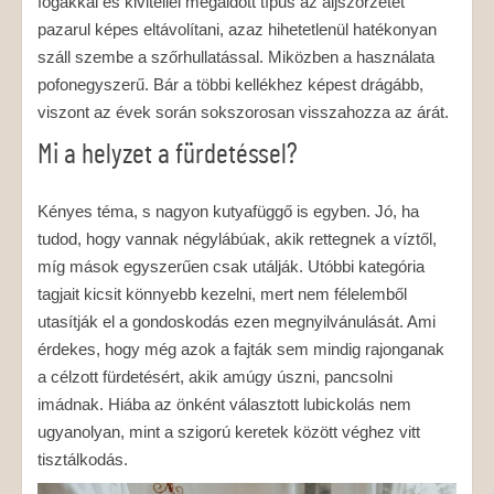
fogakkal és kivitellel megáldott típus az aljszőrzetet
pazarul képes eltávolítani, azaz hihetetlenül hatékonyan
száll szembe a szőrhullatással. Miközben a használata
pofonegyszerű. Bár a többi kellékhez képest drágább,
viszont az évek során sokszorosan visszahozza az árát.
Mi a helyzet a fürdetéssel?
Kényes téma, s nagyon kutyafüggő is egyben. Jó, ha
tudod, hogy vannak négylábúak, akik rettegnek a víztől,
míg mások egyszerűen csak utálják. Utóbbi kategória
tagjait kicsit könnyebb kezelni, mert nem félelemből
utasítják el a gondoskodás ezen megnyilvánulását. Ami
érdekes, hogy még azok a fajták sem mindig rajonganak
a célzott fürdetésért, akik amúgy úszni, pancsolni
imádnak. Hiába az önként választott lubickolás nem
ugyanolyan, mint a szigorú keretek között véghez vitt
tisztálkodás.