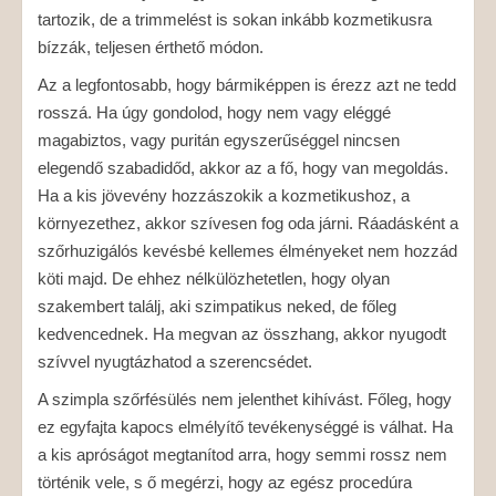
tartozik, de a trimmelést is sokan inkább kozmetikusra
bízzák, teljesen érthető módon.
Az a legfontosabb, hogy bármiképpen is érezz azt ne tedd
rosszá. Ha úgy gondolod, hogy nem vagy eléggé
magabiztos, vagy puritán egyszerűséggel nincsen
elegendő szabadidőd, akkor az a fő, hogy van megoldás.
Ha a kis jövevény hozzászokik a kozmetikushoz, a
környezethez, akkor szívesen fog oda járni. Ráadásként a
szőrhuzigálós kevésbé kellemes élményeket nem hozzád
köti majd. De ehhez nélkülözhetetlen, hogy olyan
szakembert találj, aki szimpatikus neked, de főleg
kedvencednek. Ha megvan az összhang, akkor nyugodt
szívvel nyugtázhatod a szerencsédet.
A szimpla szőrfésülés nem jelenthet kihívást. Főleg, hogy
ez egyfajta kapocs elmélyítő tevékenységgé is válhat. Ha
a kis apróságot megtanítod arra, hogy semmi rossz nem
történik vele, s ő megérzi, hogy az egész procedúra