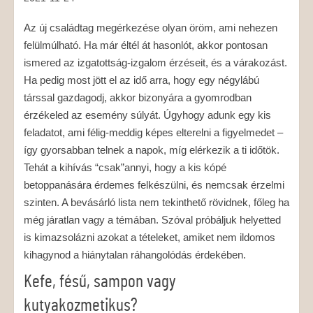
Az új családtag megérkezése olyan öröm, ami nehezen
felülmúlható. Ha már éltél át hasonlót, akkor pontosan
ismered az izgatottság-izgalom érzéseit, és a várakozást.
Ha pedig most jött el az idő arra, hogy egy négylábú
társsal gazdagodj, akkor bizonyára a gyomrodban
érzékeled az esemény súlyát. Úgyhogy adunk egy kis
feladatot, ami félig-meddig képes elterelni a figyelmedet –
így gyorsabban telnek a napok, míg elérkezik a ti időtök.
Tehát a kihívás “csak”annyi, hogy a kis kópé
betoppanására érdemes felkészülni, és nemcsak érzelmi
szinten. A bevásárló lista nem tekinthető rövidnek, főleg ha
még járatlan vagy a témában. Szóval próbáljuk helyetted
is kimazsolázni azokat a tételeket, amiket nem ildomos
kihagynod a hiánytalan ráhangolódás érdekében.
Kefe, fésű, sampon vagy
kutyakozmetikus?