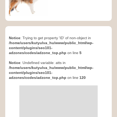
Notice
: Trying to get property 'ID' of non-object in
/home/users/kutyulva_hu/www/public_html/wp-
content/plugins/seo101-
adzones/codes/adzone_top.php
on line
5
Notice
: Undefined variable: atts in
/home/users/kutyulva_hu/www/public_html/wp-
content/plugins/seo101-
adzones/codes/adzone_top.php
on line
120