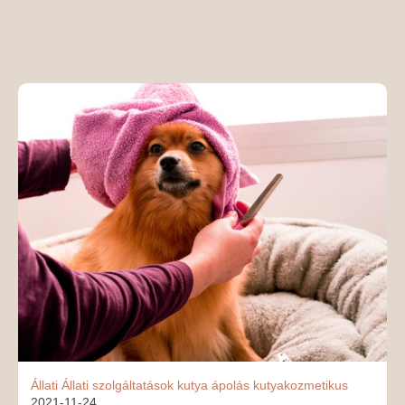
MÉDIAAJÁNLAT
KAPCSOLAT
Állati
Állati szolgáltatások
kutya ápolás
kutyakozmetikus
2021-11-24