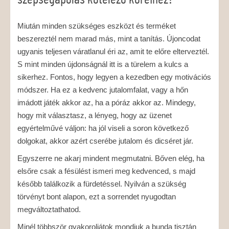
Miután minden szükséges eszközt és terméket
beszereztél nem marad más, mint a tanítás. Újoncodat
ugyanis teljesen váratlanul éri az, amit te előre elterveztél.
S mint minden újdonságnál itt is a türelem a kulcs a
sikerhez. Fontos, hogy legyen a kezedben egy motivációs
módszer. Ha ez a kedvenc jutalomfalat, vagy a hőn
imádott játék akkor az, ha a póráz akkor az. Mindegy,
hogy mit választasz, a lényeg, hogy az üzenet
egyértelművé váljon: ha jól viseli a soron következő
dolgokat, akkor azért cserébe jutalom és dicséret jár.
Egyszerre ne akarj mindent megmutatni. Bőven elég, ha
elsőre csak a fésülést ismeri meg kedvenced, s majd
később találkozik a fürdetéssel. Nyilván a szükség
törvényt bont alapon, ezt a sorrendet nyugodtan
megváltoztathatod.
Minél többször gyakoroljátok mondjuk a bunda tisztán