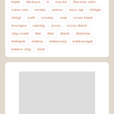
képek
látványos
ló
macska
Macskás videó
maine coon
nevetés
poénos
rossz nap
röhögés
röhögő
szelfi
szivatás
szép
színes képek
time-lapse
vadvilág
vicces
vicces állatok
világ csodái
állat
állati
állatok
állattartás
életképek
érdekes
érdekesség
érdekességek
érdekes világ
őrület