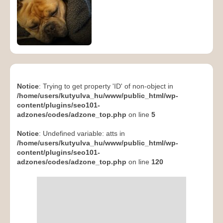
Notice
: Trying to get property 'ID' of non-object in
/home/users/kutyulva_hu/www/public_html/wp-
content/plugins/seo101-
adzones/codes/adzone_top.php
on line
5
Notice
: Undefined variable: atts in
/home/users/kutyulva_hu/www/public_html/wp-
content/plugins/seo101-
adzones/codes/adzone_top.php
on line
120