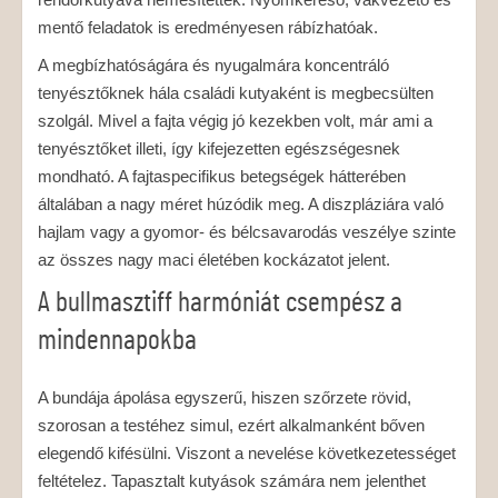
mentő feladatok is eredményesen rábízhatóak.
A megbízhatóságára és nyugalmára koncentráló
tenyésztőknek hála családi kutyaként is megbecsülten
szolgál. Mivel a fajta végig jó kezekben volt, már ami a
tenyésztőket illeti, így kifejezetten egészségesnek
mondható. A fajtaspecifikus betegségek hátterében
általában a nagy méret húzódik meg. A diszpláziára való
hajlam vagy a gyomor- és bélcsavarodás veszélye szinte
az összes nagy maci életében kockázatot jelent.
A bullmasztiff harmóniát csempész a
mindennapokba
A bundája ápolása egyszerű, hiszen szőrzete rövid,
szorosan a testéhez simul, ezért alkalmanként bőven
elegendő kifésülni. Viszont a nevelése következetességet
feltételez. Tapasztalt kutyások számára nem jelenthet