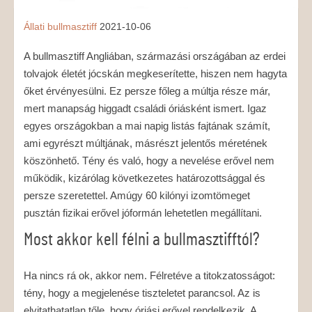
Állati
bullmasztiff
2021-10-06
A bullmasztiff Angliában, származási országában az erdei
tolvajok életét jócskán megkeserítette, hiszen nem hagyta
őket érvényesülni. Ez persze főleg a múltja része már,
mert manapság higgadt családi óriásként ismert. Igaz
egyes országokban a mai napig listás fajtának számít,
ami egyrészt múltjának, másrészt jelentős méretének
köszönhető. Tény és való, hogy a nevelése erővel nem
működik, kizárólag következetes határozottsággal és
persze szeretettel. Amúgy 60 kilónyi izomtömeget
pusztán fizikai erővel jóformán lehetetlen megállítani.
Most akkor kell félni a bullmasztifftól?
Ha nincs rá ok, akkor nem. Félretéve a titokzatosságot:
tény, hogy a megjelenése tiszteletet parancsol. Az is
elvitathatatlan tőle, hogy óriási erővel rendelkezik. A