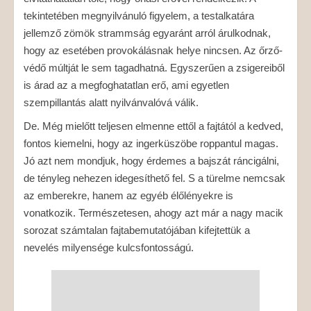
tekintetében megnyilvánuló figyelem, a testalkatára
jellemző zömök strammság egyaránt arról árulkodnak,
hogy az esetében provokálásnak helye nincsen. Az őrző-
védő múltját le sem tagadhatná. Egyszerűen a zsigereiből
is árad az a megfoghatatlan erő, ami egyetlen
szempillantás alatt nyilvánvalóvá válik.
De. Még mielőtt teljesen elmenne ettől a fajtától a kedved,
fontos kiemelni, hogy az ingerküszöbe roppantul magas.
Jó azt nem mondjuk, hogy érdemes a bajszát ráncigálni,
de tényleg nehezen idegesíthető fel. S a türelme nemcsak
az emberekre, hanem az egyéb élőlényekre is
vonatkozik. Természetesen, ahogy azt már a nagy macik
sorozat számtalan fajtabemutatójában kifejtettük a
nevelés milyensége kulcsfontosságú.