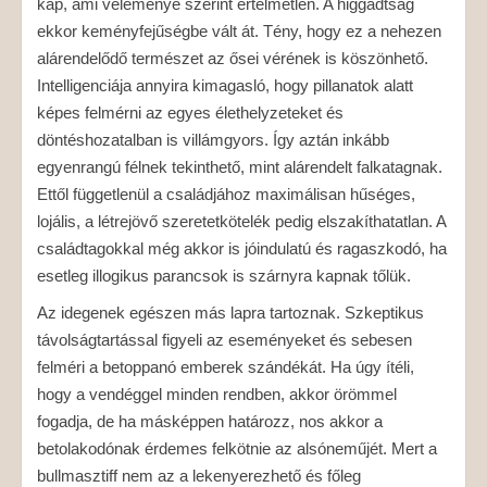
kap, ami véleménye szerint értelmetlen. A higgadtság
ekkor keményfejűségbe vált át. Tény, hogy ez a nehezen
alárendelődő természet az ősei vérének is köszönhető.
Intelligenciája annyira kimagasló, hogy pillanatok alatt
képes felmérni az egyes élethelyzeteket és
döntéshozatalban is villámgyors. Így aztán inkább
egyenrangú félnek tekinthető, mint alárendelt falkatagnak.
Ettől függetlenül a családjához maximálisan hűséges,
lojális, a létrejövő szeretetkötelék pedig elszakíthatatlan. A
családtagokkal még akkor is jóindulatú és ragaszkodó, ha
esetleg illogikus parancsok is szárnyra kapnak tőlük.
Az idegenek egészen más lapra tartoznak. Szkeptikus
távolságtartással figyeli az eseményeket és sebesen
felméri a betoppanó emberek szándékát. Ha úgy ítéli,
hogy a vendéggel minden rendben, akkor örömmel
fogadja, de ha másképpen határozz, nos akkor a
betolakodónak érdemes felkötnie az alsóneműjét. Mert a
bullmasztiff nem az a lekenyerezhető és főleg