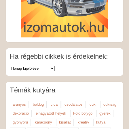
Ha régebbi cikkek is érdekelnek:
Témák kutyára
aranyos
boldog
cica
csodálatos
cuki
cukiság
dekoráció
elhagyatott helyek
Föld bolygó
gyerek
gyönyörű
karácsony
kisállat
kreatív
kutya