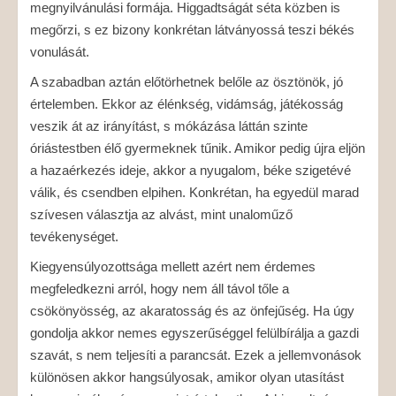
megnyilvánulási formája. Higgadtságát séta közben is
megőrzi, s ez bizony konkrétan látványossá teszi békés
vonulását.
A szabadban aztán előtörhetnek belőle az ösztönök, jó
értelemben. Ekkor az élénkség, vidámság, játékosság
veszik át az irányítást, s mókázása láttán szinte
óriástestben élő gyermeknek tűnik. Amikor pedig újra eljön
a hazaérkezés ideje, akkor a nyugalom, béke szigetévé
válik, és csendben elpihen. Konkrétan, ha egyedül marad
szívesen választja az alvást, mint unaloműző
tevékenységet.
Kiegyensúlyozottsága mellett azért nem érdemes
megfeledkezni arról, hogy nem áll távol tőle a
csökönyösség, az akaratosság és az önfejűség. Ha úgy
gondolja akkor nemes egyszerűséggel felülbírálja a gazdi
szavát, s nem teljesíti a parancsát. Ezek a jellemvonások
különösen akkor hangsúlyosak, amikor olyan utasítást