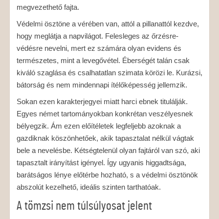
megvezethető fajta.
Védelmi ösztöne a vérében van, attól a pillanattól kezdve,
hogy meglátja a napvilágot. Felesleges az őrzésre-
védésre nevelni, mert ez számára olyan evidens és
természetes, mint a levegővétel. Éberségét talán csak
kiváló szaglása és csalhatatlan szimata körözi le. Kurázsi,
bátorság és nem mindennapi ítélőképesség jellemzik.
Sokan ezen karakterjegyei miatt harci ebnek titulálják.
Egyes német tartományokban konkrétan veszélyesnek
bélyegzik. Ám ezen előítéletek legfeljebb azoknak a
gazdiknak köszönhetőek, akik tapasztalat nélkül vágtak
bele a nevelésbe. Kétségtelenül olyan fajtáról van szó, aki
tapasztalt irányítást igényel. Így ugyanis higgadtsága,
barátságos lénye előtérbe hozható, s a védelmi ösztönök
abszolút kezelhető, ideális szinten tarthatóak.
A tömzsi nem túlsúlyosat jelent