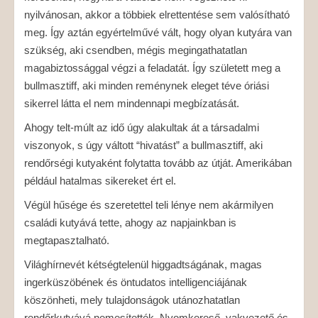
nyilvánosan, akkor a többiek elrettentése sem valósítható
meg. Így aztán egyértelművé vált, hogy olyan kutyára van
szükség, aki csendben, mégis megingathatatlan
magabiztossággal végzi a feladatát. Így született meg a
bullmasztiff, aki minden reménynek eleget téve óriási
sikerrel látta el nem mindennapi megbízatását.
Ahogy telt-múlt az idő úgy alakultak át a társadalmi
viszonyok, s úgy váltott “hivatást” a bullmasztiff, aki
rendőrségi kutyaként folytatta tovább az útját. Amerikában
például hatalmas sikereket ért el.
Végül hűsége és szeretettel teli lénye nem akármilyen
családi kutyává tette, ahogy az napjainkban is
megtapasztalható.
Világhírnevét kétségtelenül higgadtságának, magas
ingerküszöbének és öntudatos intelligenciájának
köszönheti, mely tulajdonságok utánozhatatlan
rendőrkutyává nemesítették. Nyomkereső, vakvezető és