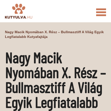
FŐOLDAL
Nagy Macik Nyomában X. Rész – Bullmasztiff A Világ Egyik
Legfiatalabb Kutyafajtája
MACSKÁS VIDEÓK
KUTYULVA – HÍREK
Nagy Macik
CUKI
ÉLETKÉPEK
NÖVÉNYEK
Nyomában X. Rész –
ÁLLATI
ÁLLATI ELEDELEK
ÁLLATI FELSZERELÉSEK
Bullmasztiff A Világ
ÁLLATI SZOLGÁLTATÁSOK
Egyik Legfiatalabb
PR CIKKEK