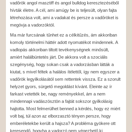
vadőrök angol masztiff és angol bulldog keresztezéséből
hívták életre. A cél, ami amúgy be is teljesült, olyan fajta
létrehozása volt, ami a vadakat és persze a vadőröket is
megóvja a vadorzóktól.
Ma már furcsának tűnhet ez a célkitűzés, ám akkoriban
komoly történelmi háttér adott nyomatékot mindennek. A
vadlopás akkoriban tiltott tevékenységnek minősült,
amiért halálbüntetés járt. De akkora volt a szociális
szegénység, hogy sokan csak a vadorzásban látták a
kiutat, s mivel féltek a halálos ítélettől, így nem egyszer a
vadőrök legyilkolásától sem rettentek vissza. Ez a szorult
helyzet gyors, sürgető megoldást kívánt. Eleinte az ír
farkast vetették be, nagy reményekkel, ám a nem
mindennapi vadászösztön a fajtát sokszor gyilkolásig
hajtotta. Most felmerülhet benned a kérdés, hogy ez miért
volt baj, túl azon az elborzasztó tényen persze, hogy
emberéletekbe került a hajsza? A probléma gyökere ott
keresendő, hogyha a vadorzó nem végezhető ki