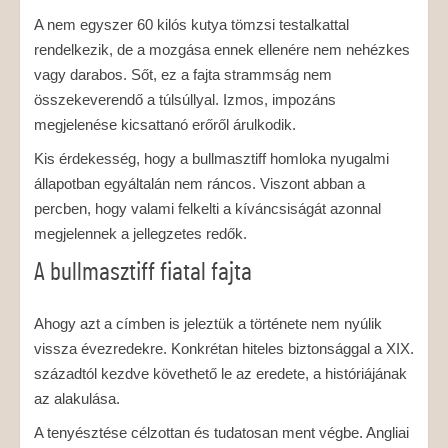
A nem egyszer 60 kilós kutya tömzsi testalkattal
rendelkezik, de a mozgása ennek ellenére nem nehézkes
vagy darabos. Sőt, ez a fajta strammság nem
összekeverendő a túlsúllyal. Izmos, impozáns
megjelenése kicsattanó erőről árulkodik.
Kis érdekesség, hogy a bullmasztiff homloka nyugalmi
állapotban egyáltalán nem ráncos. Viszont abban a
percben, hogy valami felkelti a kíváncsiságát azonnal
megjelennek a jellegzetes redők.
A bullmasztiff fiatal fajta
Ahogy azt a címben is jeleztük a története nem nyúlik
vissza évezredekre. Konkrétan hiteles biztonsággal a XIX.
századtól kezdve követhető le az eredete, a históriájának
az alakulása.
A tenyésztése célzottan és tudatosan ment végbe. Angliai