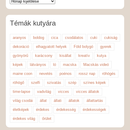
Témák kutyára
aranyos
boldog
cica
csodálatos
cuki
cukiság
dekoráció
elhagyatott helyek
Föld bolygó
gyerek
gyönyörű
karácsony
kisállat
kreatív
kutya
képek
látványos
ló
macska
Macskás videó
maine coon
nevetés
poénos
rossz nap
röhögés
röhögő
szelfi
szivatás
szép
színes képek
time-lapse
vadvilág
vicces
vicces állatok
világ csodái
állat
állati
állatok
állattartás
életképek
érdekes
érdekesség
érdekességek
érdekes világ
őrület