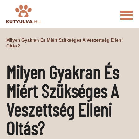
FŐOLDAL
Milyen Gyakran És Miért Szükséges A Veszettség Elleni
Oltás?
MACSKÁS VIDEÓK
KUTYULVA – HÍREK
Milyen Gyakran És
CUKI
ÉLETKÉPEK
NÖVÉNYEK
Miért Szükséges A
ÁLLATI
ÁLLATI ELEDELEK
ÁLLATI FELSZERELÉSEK
Veszettség Elleni
ÁLLATI SZOLGÁLTATÁSOK
Oltás?
PR CIKKEK