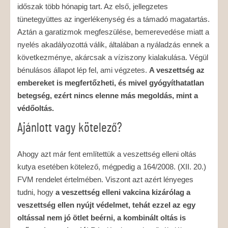
időszak több hónapig tart. Az első, jellegzetes
tünetegyüttes az ingerlékenység és a támadó magatartás.
Aztán a garatizmok megfeszülése, bemerevedése miatt a
nyelés akadályozottá válik, általában a nyáladzás ennek a
következménye, akárcsak a víziszony kialakulása. Végül
bénulásos állapot lép fel, ami végzetes.
A veszettség az
embereket is megfertőzheti, és mivel gyógyíthatatlan
betegség, ezért nincs elenne más megoldás, mint a
védőoltás.
Ajánlott vagy kötelező?
Ahogy azt már fent említettük a veszettség elleni oltás
kutya esetében kötelező, mégpedig a 164/2008. (XII. 20.)
FVM rendelet értelmében. Viszont azt azért lényeges
tudni, hogy
a veszettség elleni vakcina kizárólag a
veszettség ellen nyújt védelmet, tehát ezzel az egy
oltással nem jó ötlet beérni, a kombinált oltás is