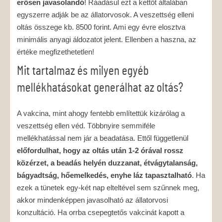
erősen javasolandó
! Ráadásul ezt a kettőt általában
egyszerre adják be az állatorvosok. A veszettség elleni
oltás összege kb. 8500 forint. Ami egy évre elosztva
minimális anyagi áldozatot jelent. Ellenben a haszna, az
értéke megfizethetetlen!
Mit tartalmaz és milyen egyéb
mellékhatásokat generálhat az oltás?
A vakcina, mint ahogy fentebb említettük kizárólag a
veszettség ellen véd. Többnyire semmiféle
mellékhatással nem jár a beadatása. Ettől függetlenül
előfordulhat, hogy az oltás után 1-2 órával rossz
közérzet, a beadás helyén duzzanat, étvágytalanság,
bágyadtság, hőemelkedés, enyhe láz tapasztalható
. Ha
ezek a tünetek egy-két nap elteltével sem szűnnek meg,
akkor mindenképpen javasolható az állatorvosi
konzultáció. Ha orrba csepegtetős vakcinát kapott a