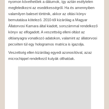
nyomon követhetőek a dátumok, így aztán esélytelen
megfeledkezni az esedékességről. Ha és amennyiben
valamilyen baleset történik, akkor az oltási könyv
bemutatása kötelező. 2010-től kizárólag a Magyar
Állatorvosi Kamara által kiadott, sorszámmal rendelkező
könyv az elfogadott. A veszettség elleni oltást az
oltóanyagra vonatkozó adatokon, valamint az állatorvosi
pecséten túl egy hologramos matrica is igazolja.
Veszettség ellen kizárólag egyedi azonosítóval, azaz
microchippel rendelkező kutyák olthatóak.