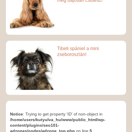
meg bájosan csibész!
Tibeti spániel a mini
zseboroszlán!
Notice
: Trying to get property 'ID' of non-object in
/home/users/kutyulva_hu/www/public_html/wp-
content/plugins/seo101-
adzones/codes/adzone_top.php
on line
5