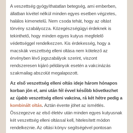
A veszettség gyógyíthatatlan betegség, ami emberben,
állatban kivétel nélkül minden egyes esetben végzetes,
halálos kimenetelű. Nem csoda tehát, hogy az oltást
törvény szabályozza. Közegészségügyi érdeknek is
tekinthető, hogy minden egyes kutyus megfelelő
védettséggel rendelkezzen. Kis érdekesség, hogy a
macskák veszettség elleni oltása nem kötelező az
érvényben lévő jogszabályok szerint, viszont
rendszeresen kijáró példányok esetén a vakcinázás
szakmailag abszolút megalapozott.
Az első veszettség elleni oltás ideje három hónapos
korban jön el, ami után fél évvel később következhet
az újabb veszettség elleni vakcina, rá két hétre pedig a
kombinált oltás
.
Aztán évente jöhet az ismétlés.
Összegezve az első életév után minden egyes kutyusnak
két veszettség elleni oltással kell, hitelesített módon
rendelkeznie. Az oltási könyv segítségével pontosan