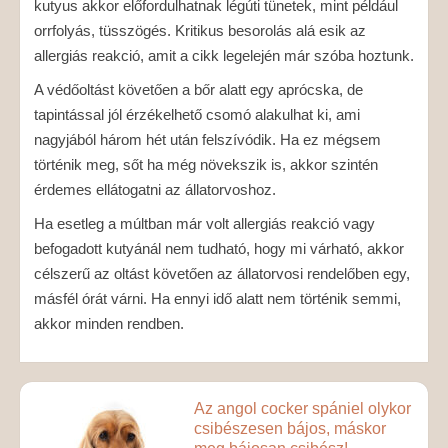
kutyus akkor előfordulhatnak légúti tünetek, mint például
orrfolyás, tüsszögés. Kritikus besorolás alá esik az
allergiás reakció, amit a cikk legelején már szóba hoztunk.
A védőoltást követően a bőr alatt egy aprócska, de
tapintással jól érzékelhető csomó alakulhat ki, ami
nagyjából három hét után felszívódik. Ha ez mégsem
történik meg, sőt ha még növekszik is, akkor szintén
érdemes ellátogatni az állatorvoshoz.
Ha esetleg a múltban már volt allergiás reakció vagy
befogadott kutyánál nem tudható, hogy mi várható, akkor
célszerű az oltást követően az állatorvosi rendelőben egy,
másfél órát várni. Ha ennyi idő alatt nem történik semmi,
akkor minden rendben.
Az angol cocker spániel olykor
csibészesen bájos, máskor