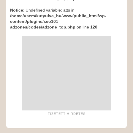
Notice
: Undefined variable: atts in
/home/users/kutyulva_hu/www/public_html/wp-
content/plugins/seo101-
adzones/codes/adzone_top.php
on line
120