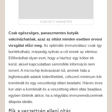
Csak egészséges, panaszmentes kutyák
vakcinázhatóak, azaz az oltást minden esetben orvosi
vizsgálat előzi meg.
Az optimális immunválasz csak így
borítékolható, márpedig nyilván a cél ennek az elérése.
Előfordulhat olyan eset, hogy a házhoz egy kóbor eb
kerül, akivel kapcsolatban semmiféle információ nem
ismert. A microchip leolvasásán túl, aminek hála a
legfontosabb adatok kideríthetőek, célszerű minimum két
kombinált és egy veszettségi oltást beadatni. Három éves
kor után a kombinált és a veszettség elleni oltás beadása
egyben történik akkor, ha a négylábú immunrendszerének
állapota ideális.
Mik a veszettség elleni oltás