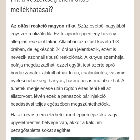
mellékhatásai?
Az oltási reakció nagyon ritka.
Száz esetből nagyjából
egyszer realizálódik. Ez tulajdonképpen egy heveny
allergiás reakciót takar. Általában az oltást követő 1-3
órában, de legkésőbb 24 órában jelentkezik, ezért is
nevezik azonnali típusú reakciónak. A kutyus szemhéja,
pofája megduzzadhat, ezzel együtt test szerte apró
bőrduzzanatok alakulhatnak ki ún, csalánkiütés, valamint
nyelési nehézség, hányás, hasmenés is mutatkozhat. A
tünetek megjelenése után rögtön értesíteni kell az
állatorvost, lévén ezek a panaszok pár injekció
beadásával teljes egészében megszüntethetőek.
Ha az orvos nem elérhető, mert éppen éjszaka vagy
ügyeletmentes hétvége van, akkor a kalcium
pezsgőtabletta sokat segíthet.